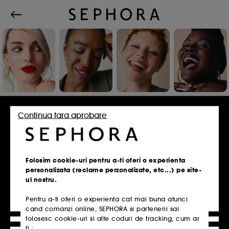
Conecteaza-te sau inscrie-te
Continua fara aprobare
Adresa de e-mail
Folosim cookie-uri pentru a-ti oferi o experienta
personalizata (reclame perzonalizate, etc...) pe site-
ul nostru.
Pentru a-ti oferi o experienta cat mai buna atunci
Ai un card de fidelitate?
cand comanzi online, SEPHORA si partenerii sai
Introdu aceeasi adresa de e-mail pe care ai
folosesc cookie-uri si alte coduri de tracking, cum ar
folosit-o la inscrierea in magazin.
fi :