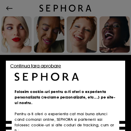
Conecteaza-te sau inscrie-te
Continua fara aprobare
Adresa de e-mail
Folosim cookie-uri pentru a-ti oferi o experienta
personalizata (reclame perzonalizate, etc...) pe site-
ul nostru.
Pentru a-ti oferi o experienta cat mai buna atunci
Ai un card de fidelitate?
cand comanzi online, SEPHORA si partenerii sai
Introdu aceeasi adresa de e-mail pe care ai
folosesc cookie-uri si alte coduri de tracking, cum ar
folosit-o la inscrierea in magazin.
fi :