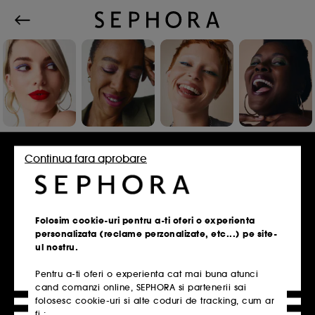
Conecteaza-te sau inscrie-te
Continua fara aprobare
Adresa de e-mail
Folosim cookie-uri pentru a-ti oferi o experienta
personalizata (reclame perzonalizate, etc...) pe site-
ul nostru.
Pentru a-ti oferi o experienta cat mai buna atunci
Ai un card de fidelitate?
cand comanzi online, SEPHORA si partenerii sai
Introdu aceeasi adresa de e-mail pe care ai
folosesc cookie-uri si alte coduri de tracking, cum ar
folosit-o la inscrierea in magazin.
fi :