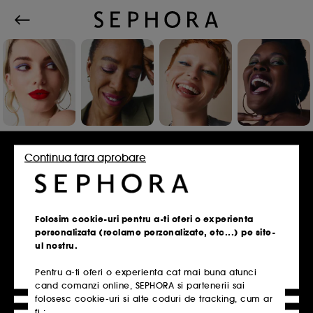
Conecteaza-te sau inscrie-te
Continua fara aprobare
Adresa de e-mail
Folosim cookie-uri pentru a-ti oferi o experienta
personalizata (reclame perzonalizate, etc...) pe site-
ul nostru.
Pentru a-ti oferi o experienta cat mai buna atunci
Ai un card de fidelitate?
cand comanzi online, SEPHORA si partenerii sai
Introdu aceeasi adresa de e-mail pe care ai
folosesc cookie-uri si alte coduri de tracking, cum ar
folosit-o la inscrierea in magazin.
fi :