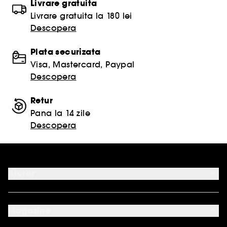
Livrare gratuita
Livrare gratuita la 180 lei
Descopera
Plata securizata
Visa, Mastercard, Paypal
Descopera
Retur
Pana la 14 zile
Descopera
Ajutor
ANPC SAL
ANPC SOL
Magazine
FAQ
Modalitati de plata acceptate