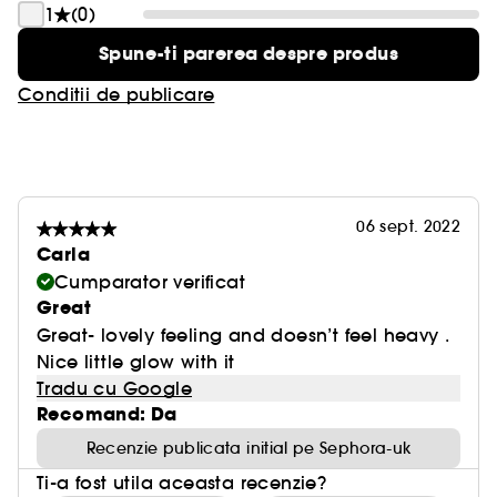
1
(0)
Spune-ti parerea despre produs
Conditii de publicare
06 sept. 2022
Carla
Cumparator verificat
Great
Great- lovely feeling and doesn’t feel heavy .
Nice little glow with it
Tradu cu Google
Recomand: Da
Recenzie publicata initial pe Sephora-uk
Ti-a fost utila aceasta recenzie?