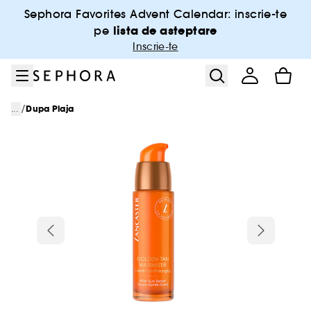
Salt la meniu
Salt la continutul principal
Salt la subsol
Sephora Favorites Advent Calendar: inscrie-te
lista de asteptare
pe
Inscrie-te
/
...
Dupa Plaja