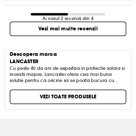
Ai vazut 2 recenzii din 4
Vezi mai multe recenzii
Descopera marca
LANCASTER
Cu peste 40 de ani de expertiza in protectie solara si
inovatii majore, Lancaster ofera cea mai buna
solutie pentru ca oricine sa se poata bucura cu
incredere de placerile oferite de soare. Lancaster
sporeste placerea de a te bronza, bazandu-se pe o
VEZI TOATE PRODUSELE
rutina de ingrijire in 3 pasi :
1. Pregatiti pielea pentru expunerea la soare.
2. Bronzati-va pielea si protejati-va pielea cu
tehnologia in infrarosu.
3. Prelungiti-va bronzul pana la o luna.