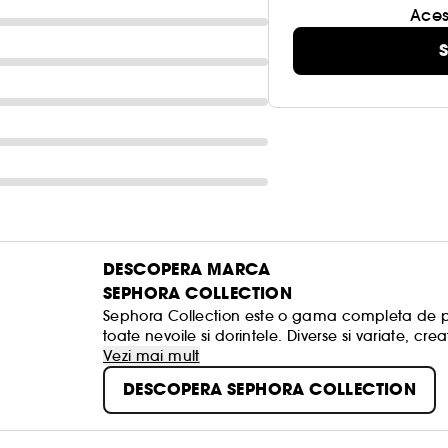
Aces
S
DESCOPERA MARCA
SEPHORA COLLECTION
Sephora Collection este o gama completa de pro
toate nevoile si dorintele. Diverse si variate, cr
autentica, aceste produse au fost create pentru
Vezi mai mult
tuturor, simpla, distractiva si intotdeauna in tend
DESCOPERA SEPHORA COLLECTION