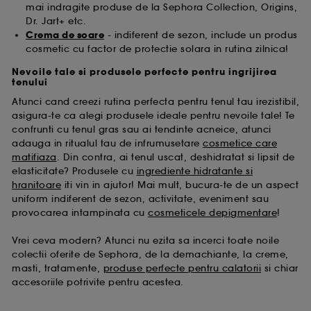
mai indragite produse de la Sephora Collection, Origins,
Dr. Jart+ etc.
Crema de soare
- indiferent de sezon, include un produs
cosmetic cu factor de protectie solara in rutina zilnica!
Nevoile tale si produsele perfecte pentru ingrijirea
tenului
Atunci cand creezi rutina perfecta pentru tenul tau irezistibil,
asigura-te ca alegi produsele ideale pentru nevoile tale! Te
confrunti cu tenul gras sau ai tendinte acneice, atunci
adauga in ritualul tau de infrumusetare
cosmetice care
matifiaza
. Din contra, ai tenul uscat, deshidratat si lipsit de
elasticitate? Produsele cu
ingrediente hidratante si
hranitoare
iti vin in ajutor! Mai mult, bucura-te de un aspect
uniform indiferent de sezon, activitate, eveniment sau
provocarea intampinata cu
cosmeticele depigmentare
!
Vrei ceva modern? Atunci nu ezita sa incerci toate noile
colectii oferite de Sephora, de la demachiante, la creme,
masti, tratamente,
produse perfecte pentru calatorii
si chiar
accesoriile potrivite pentru acestea.