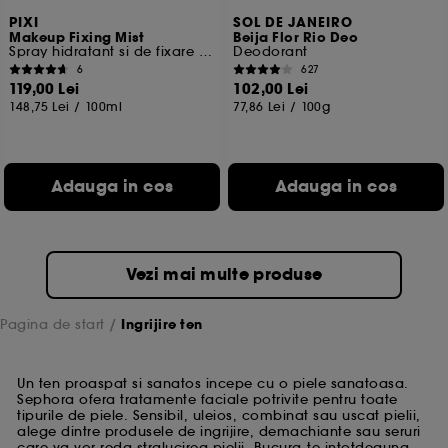
PIXI
SOL DE JANEIRO
Makeup Fixing Mist
Beija Flor Rio Deo
Spray hidratant si de fixare a machiajului
Deodorant
6
627
119,00 Lei
102,00 Lei
148,75 Lei
/
100ml
77,86 Lei
/
100g
Adauga in cos
Adauga in cos
Vezi mai multe produse
Pagina de start
Ingrijire ten
Un ten proaspat si sanatos incepe cu o piele sanatoasa.
Sephora ofera tratamente faciale potrivite pentru toate
tipurile de piele. Sensibil, uleios, combinat sau uscat pielii,
alege dintre produsele de ingrijire, demachiante sau seruri
care va vor reda stralucirea pielii. Bucura-te intotdeauna