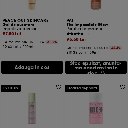
PEACE OUT SKINCARE
PAI
Gel de curatare
The Impossible Glow
Impotriva acneei
Picaturi bronzante
97,50 Lei
151
95,50 Lei
Cel mai mic pret:
163,00 Lei
-40.2%
82,63 Lei
/
100ml
Cel mai mic pret:
175,00 Lei
-45.4%
318,33 Lei
/
100ml
Stoc epuizat, anunta-
Adauga in cos
ma cand revine in
stoc
Exclusiv
Doar la Sephora