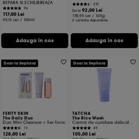
REPARA SI ECHILIBREAZA
237
96
92,00 Lei
De la
117,00 Lei
178,95 Lei
/
100g
99,15 Lei
/
100ml
2 variante disponibile
Adauga in cos
Adauga in cos
Doar la Sephora
Doar la Sephora
FENTY SKIN
TATCHA
The Daily Duo
The Rice Wash
Duo Mini Cleanser + Ser-Tonic
Crema de curatare delicata, format de voiaj
13
49
128,00 Lei
105,00 Lei