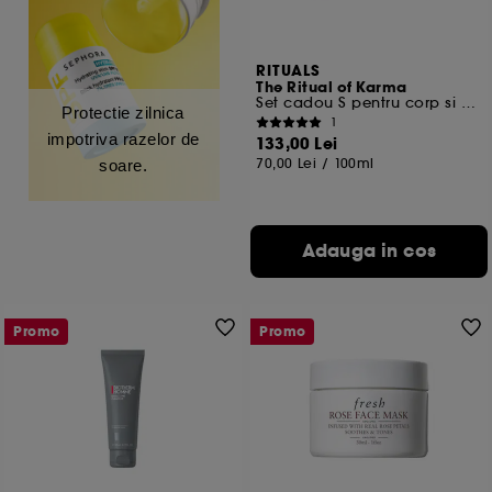
RITUALS
The Ritual of Karma
Set cadou S pentru corp si baie
Protectie zilnica
1
impotriva razelor de
133,00 Lei
70,00 Lei
/
100ml
soare.
Adauga in cos
Promo
Promo