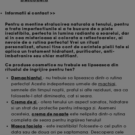
Informatii si contact >>
Pentru a mentine stralucirea naturala a tenului, pentru
a trata imperfectiunile si a te bucura de o piele
irezistibila, perfecta in lumina radianta a soarelui, dar
si in cea misterioasa si colorata a reflectoarelor, ai
nevoie de o rutina perfecta! Vrei un ritual
personalizat, atunci tine cont de cerintele pielii tale si
aplica un tratament hidratant, purificator, anti-
imbatranire sau chiar matifiant.
Ce produse cosmetice nu trebuie sa lipseasca din
ritualul de ingrijire pentru ten?
Demachiantul
- nu trebuie sa lipseasca dintr-o rutina
perfecta! Acesta indeparteaza urmele de
machiaj
,
semnele din timpul noptii, praful si alte reziduuri, asa ca
foloseste-l atat dimineata, cat si seara.
Crema de zi
- ofera tenului un aspect sanatos, hidratare
si un strat de protectie pentru intreaga zi. Asemeni
acesteia,
crema de noapte
este nelipsita dintr-o rutina
completa de seara pentru ingrijirea tenului!
Masca faciala
- este irezistibila! Foloseste-o cel putin o
data sau de doua ori pe saptamana. Descopera cele