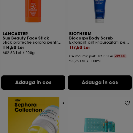
LANCASTER
BIOTHERM
Sun Beauty Face Stick
Biocorps Body Scrub
Stick protectie solara pentru ten
Exfoliant anti-rigurozitati pentru corp
114,50 Lei
117,50 Lei
602,63 Lei
/
100g
Cel mai mic pret:
194,00 Lei
-39.4%
58,75 Lei
/
100ml
Adauga in cos
Adauga in cos