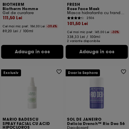
BIOTHERM
FRESH
Biotherm Homme
Rose Face Mask
Gel de curatare
Masca hidratanta cu trandafir pentru fata
111,50 Lei
2506
101,50 Lei
Cel mai mic pret:
184,00 Lei
-39.4%
89,20 Lei
/
100ml
Cel mai mic pret:
145,00 Lei
-30%
338,33 Lei
/
100ml
2 variante disponibile
Adauga in cos
Adauga in cos
Exclusiv
Doar la Sephora
MARIO BADESCU
SOL DE JANEIRO
SPRAY FACIAL CU ACID
Delicia Drench™ Rio Deo 56
HIPOCLOROS
Deodorant