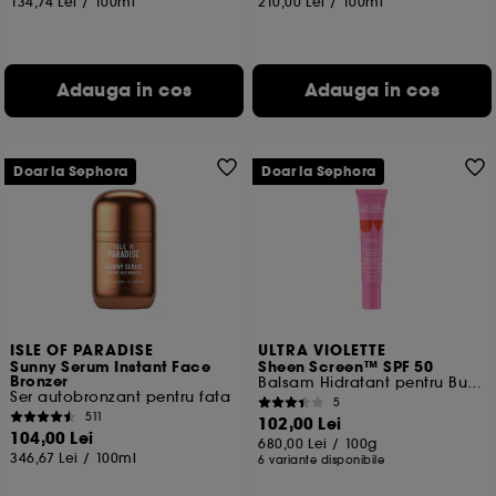
134,74 Lei
/
100ml
210,00 Lei
/
100ml
Adauga in cos
Adauga in cos
Doar la Sephora
Doar la Sephora
ISLE OF PARADISE
ULTRA VIOLETTE
Sunny Serum Instant Face
Sheen Screen™ SPF 50
Bronzer
Balsam Hidratant pentru Buză cu Protecție Solară
Ser autobronzant pentru fata
5
511
102,00 Lei
104,00 Lei
680,00 Lei
/
100g
346,67 Lei
/
100ml
6 variante disponibile