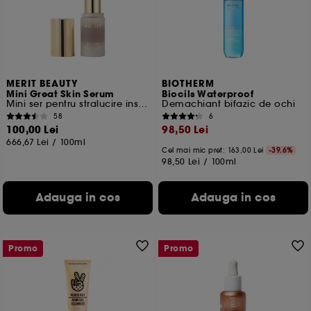
Cu exceptia cookie-urilor tehnice, plasarea si citirea
celorlalte necesita acordul tau. Poti sa iti personalizezi
alegerile privind plasarea acestor cookies folosind
optiunea "Schimba preferintele" de mai jos, sau poti
apasa butonul de "Accepta toate" sau "Respinge
toate". Poti alege sa iti modifici preferintele oricand.
MERIT BEAUTY
BIOTHERM
Mini Great Skin Serum
Biocils Waterproof
Daca doresti mai multe informatii despre cookie-urile
Mini ser pentru stralucire instantanee
Demachiant bifazic de ochi
folosite, click
aici
.
58
6
100,00 Lei
98,50 Lei
666,67 Lei
/
100ml
Cel mai mic pret:
163,00 Lei
-39.6%
98,50 Lei
/
100ml
Adauga in cos
Adauga in cos
Promo
Promo