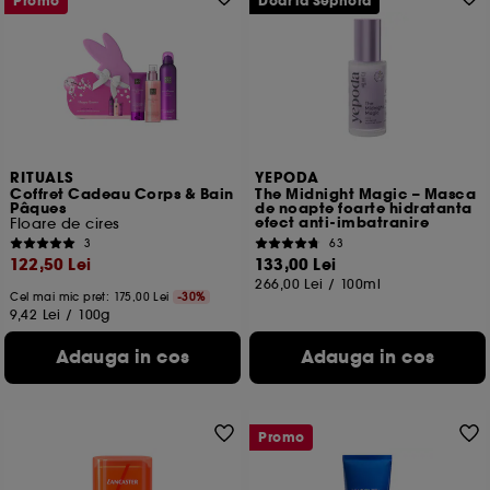
Promo
Doar la Sephora
RITUALS
YEPODA
Coffret Cadeau Corps & Bain
The Midnight Magic – Masca
Pâques
de noapte foarte hidratanta
efect anti-imbatranire
Floare de cires
3
63
122,50 Lei
133,00 Lei
266,00 Lei
/
100ml
Cel mai mic pret:
175,00 Lei
-30%
9,42 Lei
/
100g
Adauga in cos
Adauga in cos
Promo