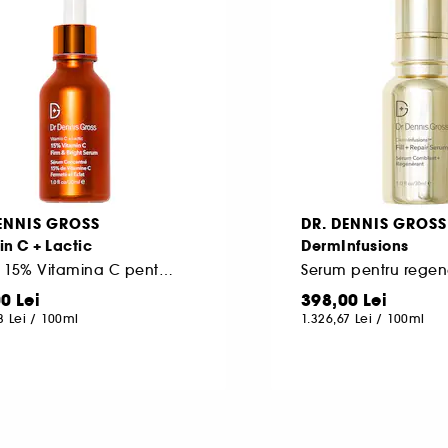
ENNIS GROSS
DR. DENNIS GROSS
n C + Lactic
DermInfusions
Serum 15% Vitamina C pentru fermitate si luminozitate
Serum pentru regen
0 Lei
398,00 Lei
3 Lei
/
100ml
1.326,67 Lei
/
100ml