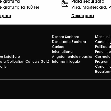
re gratuita
Plata securizata
e gratuita la 180 lei
Visa, Mastercard, 
opera
Descopera
Despre Sephora
Mentiuni 
e
Descopera Sephora
Conditii
Cariere
Politica 
International
Preferint
 Loialitate
Angajamentele noastre
Cosmetovi
ora Collection Concurs Gold
Informatii legale
Program d
arty
Conditii 
Regulam