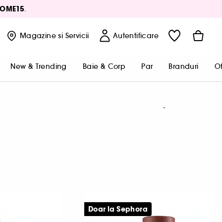
OME15
.
Magazine
si Servicii
Autentificare
New & Trending
Baie & Corp
Par
Branduri
Of
Doar la Sephora