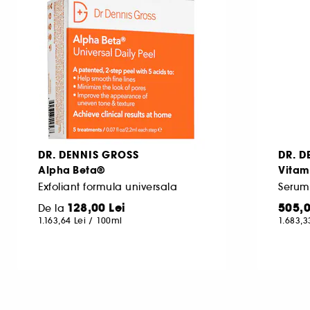
DR. DENNIS GROSS
DR. D
Alpha Beta®
Vitami
Exfoliant formula universala
128,00 Lei
505,0
De la
1.163,64 Lei
/
100ml
1.683,3