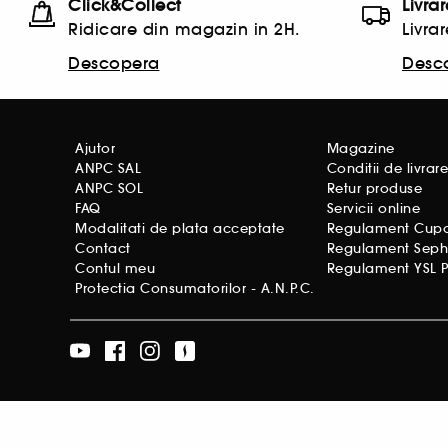
Click&Collect
Livra
Ridicare din magazin in 2H.
Livrar
Descopera
Desc
Ajutor
Magazine
ANPC SAL
Conditii de livrar
ANPC SOL
Retur produse
FAQ
Servicii online
Modalitati de plata acceptate
Regulament Cupon
Contact
Regulament Seph
Contul meu
Regulament YSL P
Protectia Consumatorilor - A.N.P.C.