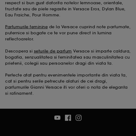
De asemenea, Google colecteaza si partajeaza cu
respect si bun gust datorita notelor lemnoase, orientale,
noi anumite informatii si toate functionalitatile si
fructate sau de piele regasite in Versace Eros, Dylan Blue,
serviciile Google disponible pe site-ul nostru sunt
Eau Fraiche, Pour Homme.
reglementate de Politica de confidentialitate Google.
Pentru mai multe informatii despre drepturile
Parfumurile feminine
de la Versace cuprind note parfumate,
dummeavoastra so optiunile de configurare consultati
puternice si bogate ce te vor pune direct in lumina
pagina
https://business.safety.google/privacy/
reflectoarelor.
Descopera si
seturile de parfum
Versace si imparte caldura,
bogatia, senzualitatea si feminitatea sau masculinitatea cu
Cu exceptia cookie-urilor tehnice, plasarea si citirea
prietenii, colegii sau persoanelor dragi din viata ta.
celorlalte necesita acordul tau. Poti sa iti personalizezi
alegerile privind plasarea acestor cookies folosind
optiunea "Schimba preferintele" de mai jos, sau poti
Perfecte atat pentru evenimentele importante din viata ta,
apasa butonul de "Accepta toate" sau "Respinge
cat si pentru serile petrecute alaturi de cei dragi,
toate". Poti alege sa iti modifici preferintele oricand.
parfumurile Gianni Versace iti vor oferi o nota de eleganta
Daca doresti mai multe informatii despre cookie-urile
si rafinament.
folosite, click
aici
.