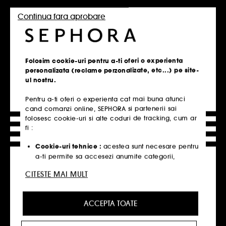
372,00 Lei
372,00 Lei
/
100ml
Continua fara aprobare
Folosim cookie-uri pentru a-ti oferi o experienta
Adauga in cos
personalizata (reclame perzonalizate, etc...) pe site-
ul nostru.
Pentru a-ti oferi o experienta cat mai buna atunci
Pagina de start
cand comanzi online, SEPHORA si partenerii sai
VERSACE
Ingrijire ten
folosesc cookie-uri si alte coduri de tracking, cum ar
fi :
Cookie-uri tehnice :
acestea sunt necesare pentru
Click&Collect
a-ti permite sa accesezi anumite categorii,
Ridicare din magazin in 2H.
produse si servicii, cat si pentru securitatea site-
CITESTE MAI MULT
ului. Acestea sunt esentiale pentru operarea
Descopera
tehnica a site-ului si nu pot fi dezactivate.
ACCEPTA TOATE
Cookie-urile de personalizare :
ne permit sa iti
Livrare gratuita
oferim o experienta personalizata, prin
Livrare gratuita la 180 lei
recomandarea de produse, servicii si continut