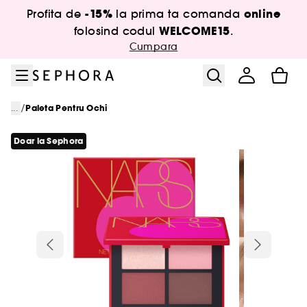
Salt la meniu
Salt la continutul principal
Salt la subsol
-15%
online
Profita de
la prima ta comanda
WELCOME15
folosind codul
.
Cumpara
/
...
Paleta Pentru Ochi
Doar la Sephora