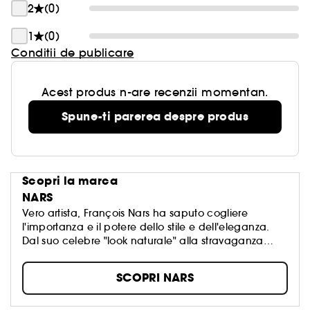
2
(0)
1
(0)
Conditii de publicare
Acest produs n-are recenzii momentan.
Spune-ti parerea despre produs
Scopri la marca
NARS
Vero artista, François Nars ha saputo cogliere
l'importanza e il potere dello stile e dell'eleganza.
Dal suo celebre "look naturale" alla stravaganza
totale, passando per l'eleganza classica e il cento
per cento glamour, François ha rivoluzionato i criteri
SCOPRI NARS
della bellezza.