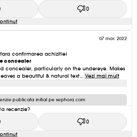
0
0
ontinut
07 mar. 2022
ara confirmarea achizitiei
ye concealer
uid concealer, particularly on the undereye. Makes
leaves a beautiful & natural text...
Vezi mai mult
enzie publicata initial pe sephora.com
sta recenzie?
0
0
ontinut