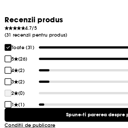
Recenzii produs
4.7/5
(31 recenzii pentru produs)
Toate (31)
5
(26)
4
(2)
3
(2)
2
(0)
1
(1)
Spune-ti parerea despre 
Conditii de publicare