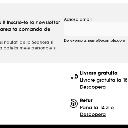
Adresă email
l! Inscrie-te la newsletter
atoarea ta comanda de
De exemplu: nume@exemplu.com
si noutati de la Sephora si
ea
datelor mele personale
si
Livrare gratuita
Livrare gratuita la 18
Descopera
Retur
Pana la 14 zile
Descopera