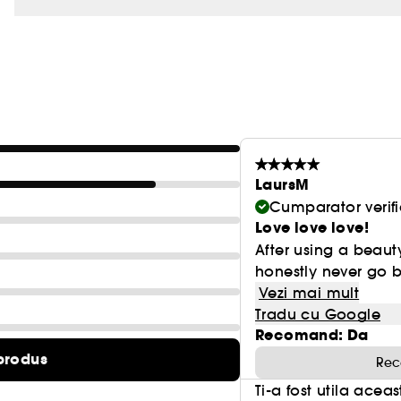
LaursM
Cumparator verifi
Love love love!
After using a beauty
honestly never go ba
Vezi mai mult
Tradu cu Google
Recomand: Da
produs
Rec
Ti-a fost utila acea