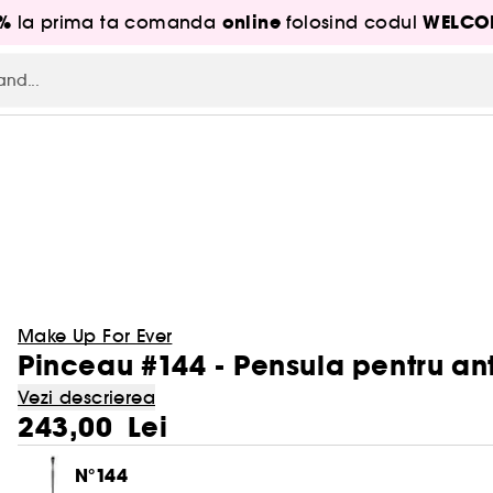
5%
online
WELCO
la prima ta comanda
folosind codul
Make Up For Ever
Pinceau #144 - Pensula pentru a
Vezi descrierea
243,00 Lei
N°144