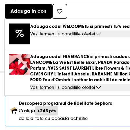
Adauga in cos
Adauga codul WELCOME15 si primesti 15% red
Vezi termenii si conditiile ofertei
Adauga codul FRAGRANCE si primesti cadou u
LANCOME La Vie Est Belle Elixir, PRADA Parado
Parfum, YVES SAINT LAURENT Libre Flowers & 
GIVENCHY L'Interdit Absolu, RABANNE Million 
FORD Eau d'Ombré Leather la achizitii de minim
Vezi termenii si conditiile ofertei
Descopera programul de fidelitate Sephora
+243 pts
Castiga
de loialitate cu aceasta achizitie