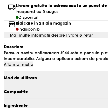
Livrare gratuita la adresa sau la un punct de
Incepand cu 5 august
Disponibil
Ridicare in 2H din magazin
Indisponibil
Mai multe informatii despre livrare & retur
Descriere
Pensula pentru anticearcan #144 este o pensula plat
incomparabila. Asigura o aplicare extrem de precisa, 
la nivelul fetei. Aceasta pensula profesionala de cal
Află mai multe
unui design personalizat.
Mod de utilizare
Compozitie
Ingrediente