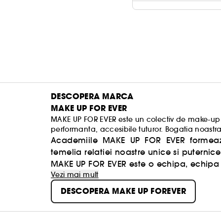
DESCOPERA MARCA
MAKE UP FOR EVER
MAKE UP FOR EVER este un colectiv de make-up ar
performanta, accesibile tuturor. Bogatia noastra s
incurajam oamenii sa isi dezvaluie si sa isi acc
Academiile MAKE UP FOR EVER formeaza 
temelia relatiei noastre unice si puternice 
MAKE UP FOR EVER este o echipa, echipa ta
Vezi mai mult
DESCOPERA MAKE UP FOREVER