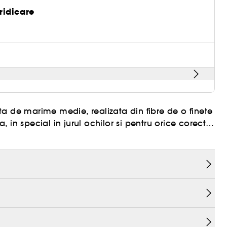
 ridicare
a de marime medie, realizata din fibre de o finete
in special in jurul ochilor si pentru orice corectii
itate superioara si cu un design unic este rezultatul