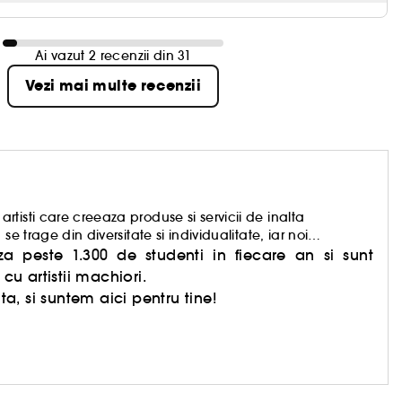
Ai vazut 2 recenzii din 31
Vezi mai multe recenzii
tisti care creeaza produse si servicii de inalta
e trage din diversitate si individualitate, iar noi
entueze unicitatea.
peste 1.300 de studenti in fiecare an si sunt
cu artistii machiori.
, si suntem aici pentru tine!