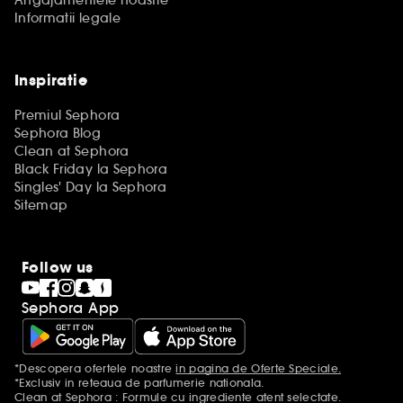
Angajamentele noastre
Informatii legale
Inspiratie
Premiul Sephora
Sephora Blog
Clean at Sephora
Black Friday la Sephora
Singles' Day la Sephora
Sitemap
Follow us
Sephora App
*Descopera ofertele noastre
in pagina de Oferte Speciale.
Mentiuni aditionale
*Exclusiv in reteaua de parfumerie nationala.
Clean at Sephora : Formule cu ingrediente atent selectate.