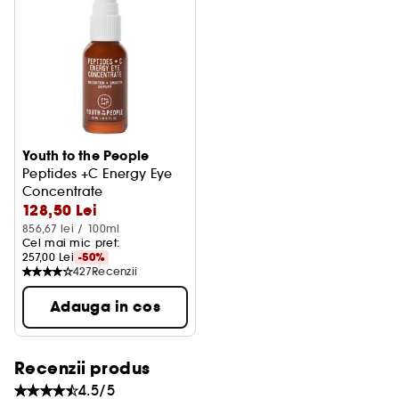
BENEFICII:
- Revitalizeaza pielea obosita + netezeste pielea;
- Dezumfla si netezeste pielea dimineata;
Youth to the People
- Aduce stralucirea instantanee tenurilor terne;
Peptides +C Energy Eye
Concentrate
128,50 Lei
Ser pentru conturul ochilor
- Reduce vizibil hiperpigmentarea;
856,67 lei / 100ml
Cel mai mic pret: 
- Uniformizeaza tenul;
257,00 Lei
-50%
427
Recenzii
- Intareste aspectul tonifiat al pielii.
Adauga in cos
Recenzii produs
Principalele ingrediente:
4.5/5