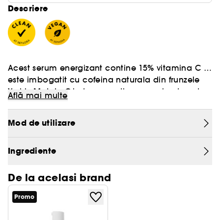
Descriere
Acest serum energizant contine 15% vitamina C si
este imbogatit cu cofeina naturala din frunzele
Yerba Mate + Guayusa.
Lumineaza tenul, decongestioneaza si netezeste
Află mai multe
pielea la trezire.
Mod de utilizare
Datorita antioxidantilor puternici, reduce aspectul
Ingrediente
hiperpigmentarii si intareste aspectul pielii,
oferindu-i in acelsi timp o hidratare usoara.
De la acelasi brand
Mai multa energie. Mai multa tinerete.
Promo