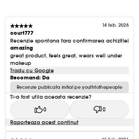
Squalane
Un emolient care ofera o hidratare lejera.
14 feb. 2026
court777
Mai multe informatii despre Clean at Sephora
Recenzie spontana fara confirmarea achizitiei
[AICI]
amazing
great product, feels great, wears well under
Vegan :
Produse realizate cu ingrediente naturale.
makeup
Tradu cu Google
Recomand: Da
Recenzie publicata initial pe youthtothepeople
Ti-a fost utila aceasta recenzie?
0
0
Raporteaza acest continut