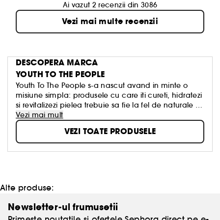
Ai vazut 2 recenzii din 3086
Vezi mai multe recenzii
DESCOPERA MARCA
YOUTH TO THE PEOPLE
Youth To The People s-a nascut avand in minte o
misiune simpla: produsele cu care iti cureti, hidratezi
si revitalizezi pielea trebuie sa fie la fel de naturale si
bogate in nutrienti ca cele din corpul tau. Brandul
Vezi mai mult
combina stiinta si alimentele pentru a crea formule
VEZI TOATE PRODUSELE
precise si personalizate.
Alte produse:
Newsletter-ul frumusetii
Primeste noutatile si ofertele Sephora direct pe e-