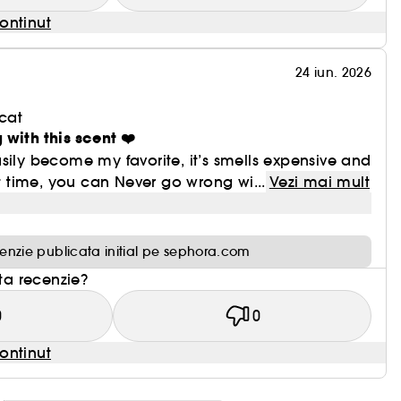
ontinut
24 iun. 2026
cat
with this scent ❤️
sily become my favorite, it’s smells expensive and
ht time, you can Never go wrong wi...
Vezi mai mult
enzie publicata initial pe sephora.com
sta recenzie?
0
0
ontinut