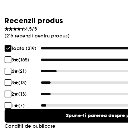
Recenzii produs
4.5/5
(216 recenzii pentru produs)
Toate (219)
5
(165)
4
(21)
3
(13)
2
(13)
1
(7)
Spune-ti parerea despre 
Conditii de publicare