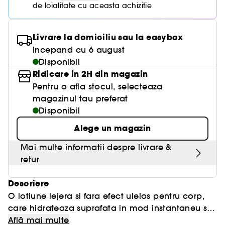
de loialitate cu aceasta achizitie
Livrare la domiciliu sau la easybox
Incepand cu 6 august
Disponibil
Ridicare in 2H din magazin
Pentru a afla stocul, selecteaza
magazinul tau preferat
Disponibil
Alege un magazin
Mai multe informatii despre livrare &
retur
Descriere
O lotiune lejera si fara efect uleios pentru corp,
care hidrateaza suprafata in mod instantaneu si
de-a lungul intregii zile.\tLotiune de corp - Agenti
Află mai multe