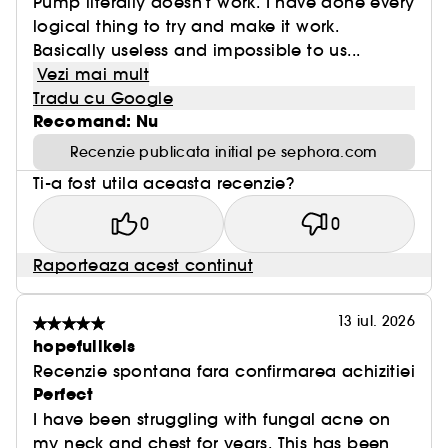
Pump literally doesn’t work. I have done every
logical thing to try and make it work.
Basically useless and impossible to us...
Vezi mai mult
Tradu cu Google
Recomand: Nu
Recenzie publicata initial pe sephora.com
Ti-a fost utila aceasta recenzie?
0
0
Raporteaza acest continut
13 iul. 2026
hopefullkels
Recenzie spontana fara confirmarea achizitiei
Perfect
I have been struggling with fungal acne on
my neck and chest for years. This has been