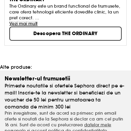
The Ordinary este un brand functional de frumusete,
care ofera tehnologii eficiente dovedite clinic, la un
pret corect.
Integritatea este redusa in industria frumusetii. Unele
Vezi mai mult
tehnologii "obisnuite" sunt inca prezentate ca fiind
Descopera THE ORDINARY
revolutionare si oferite la preturi nejustificate, ceea
ce ii poate tulbura pe consumatori. The Ordinary
prezinta produse revolutionare, pentru o rutina de
frumusete accesibila.
Alte produse:
Newsletter-ul frumusetii
Primeste noutatile si ofertele Sephora direct pe e-
mail! Inscrie-te la newsletter si beneficiezi de un
voucher de 50 lei pentru urmatoarea ta
comanda de minim 300 lei
Prin inregistrare, sunt de acord sa primesc prin email
oferte si noutati de la Sephora si declar ca am cel putin
16 ani. Sunt de acord cu prelucrarea
datelor mele
personale
si accept
politica de confidentialitate
.