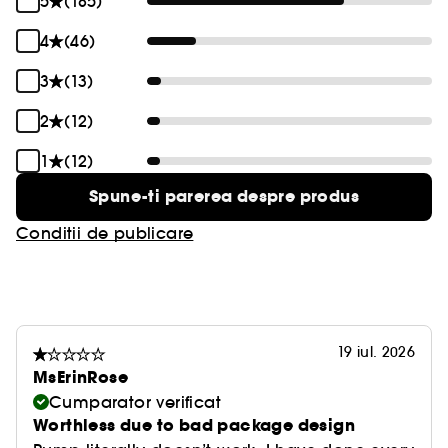
5
(185)
contribuind la mentinerea barierei de hidratare.
4
(46)
In timp ce Lotiunea de corp - Agenti naturali de
3
(13)
hidratare + inulina inmoaie si reduce imediat
aspectul pielii uscate si aspre, aceasta lotiune
2
(12)
hidratanta pentru corp impiedica, de asemenea,
1
(12)
deshidratarea pielii dupa spalare.
Spune-ti parerea despre produs
Conditii de publicare
19 iul. 2026
MsErinRose
Cumparator verificat
Worthless due to bad package design