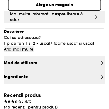
Alege un magazin
Mai multe informatii despre livrare &
retur
Descriere
Cui se adreseaza?
Tip de ten 1 si 2 - uscat/ foarte uscat si uscat
combinat.
Află mai multe
Ce este?
Mod de utilizare
Produs multifunctional- lapte micelar care curata
Ingrediente
si indeparteaza machiajul. Pentru tipurile de ten
uscat.
Ce face?
Recenzii produs
3.4/5
Formula cremoasa curata murdaria, poluarea si
(46 recenzii pentru produs)
impuritatile si in plus indeparteaza machiajul de