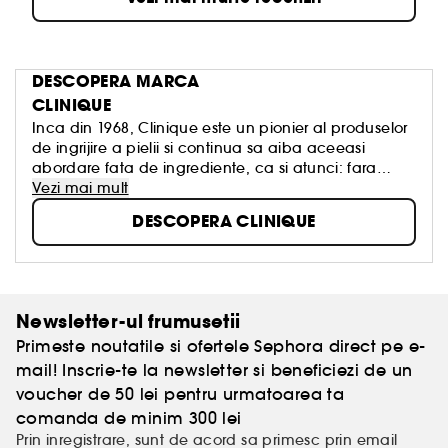
DESCOPERA MARCA
CLINIQUE
Inca din 1968, Clinique este un pionier al produselor
de ingrijire a pielii si continua sa aiba aceeasi
abordare fata de ingrediente, ca si atunci: fara
alergeni, parabeni, ftalati, parfum sau ingrediente
Vezi mai mult
care ar putea dauna pielii. Toate produsele sunt
DESCOPERA CLINIQUE
verificate riguros printr-o serie completa de teste
pentru a fi sigure pentru piele.
Simplu. Sigur. Eficient. Testat pentru a nu produce
alergii. 100% fara parfum.
Newsletter-ul frumusetii
Primeste noutatile si ofertele Sephora direct pe e-
mail! Inscrie-te la newsletter si beneficiezi de un
voucher de 50 lei pentru urmatoarea ta
comanda de minim 300 lei
Prin inregistrare, sunt de acord sa primesc prin email