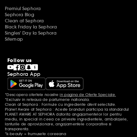
Premiul Sephora
Sephora Blog
Clean at Sephora
Black Friday la Sephora
Singles' Day la Sephora
Sitemap
Follow us
Sephora App
*Descopera ofertele noastre
in pagina de Oferte Speciale.
Mentiuni aditionale
*Exclusiv in reteaua de parfumerie nationala.
Clean at Sephora : Formule cu ingrediente atent selectate.
Planet Aware at Sephora : Aceste branduri participa la standardul
PLANET AWARE AT SEPHORA datorita angajamentelor lor pentru
mediu, in special in ceea ce priveste ingredientele, ambalajele,
lanturile de aprovizionare, angajamentele corporative si
transparenta.
*k-beauty = frumusete coreeana