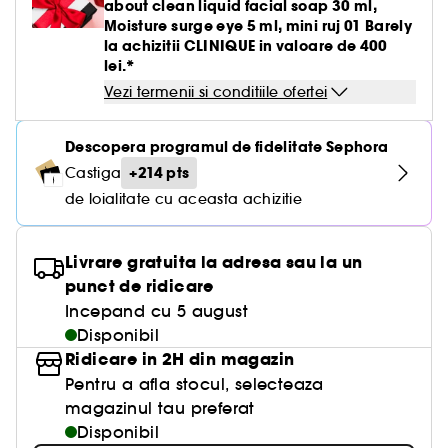
about clean liquid facial soap 30 ml,
Moisture surge eye 5 ml, mini ruj 01 Barely
la achizitii CLINIQUE in valoare de 400
lei.*
Vezi termenii si conditiile ofertei
Descopera programul de fidelitate Sephora
+214 pts
Castiga
de loialitate cu aceasta achizitie
Livrare gratuita la adresa sau la un
punct de ridicare
Incepand cu 5 august
Disponibil
Ridicare in 2H din magazin
Pentru a afla stocul, selecteaza
magazinul tau preferat
Disponibil