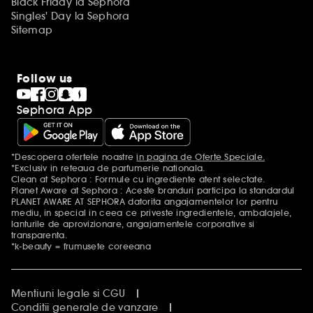
Black Friday la Sephora
Singles' Day la Sephora
Sitemap
Follow us
Sephora App
*Descopera ofertele noastre
in pagina de Oferte Speciale.
Mentiuni aditionale
*Exclusiv in reteaua de parfumerie nationala.
Clean at Sephora : Formule cu ingrediente atent selectate.
Planet Aware at Sephora : Aceste branduri participa la standardul
PLANET AWARE AT SEPHORA datorita angajamentelor lor pentru
mediu, in special in ceea ce priveste ingredientele, ambalajele,
lanturile de aprovizionare, angajamentele corporative si
transparenta.
*k-beauty = frumusete coreeana
Mentiuni legale si CGU
Conditii generale de vanzare