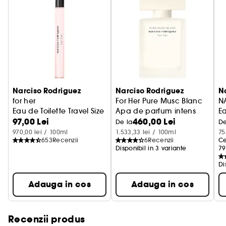
Narciso Rodriguez
Narciso Rodriguez
N
for her
For Her Pure Musc Blanc
NA
Eau de Toilette Travel Size
Apa de parfum intens
E
97,00 Lei
460,00 Lei
De la
De
970,00 lei / 100ml
1.533,33 lei / 100ml
75
653
Recenzii
6
Recenzii
Ce
Disponibil in 3 variante
79
Di
Adauga in cos
Adauga in cos
Recenzii produs