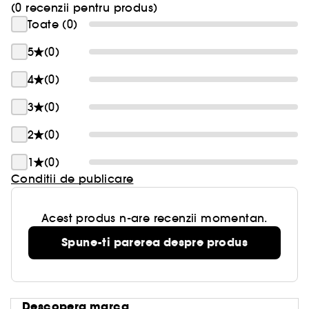
(0 recenzii pentru produs)
Toate (0)
5
(0)
4
(0)
3
(0)
2
(0)
1
(0)
Conditii de publicare
Acest produs n-are recenzii momentan.
Spune-ti parerea despre produs
Descopera marca