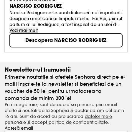
NARCISO RODRIGUEZ
Narciso Rodriguez este unul dintre cei mai importanti
designeri americani ai timpului nostru. For Her, primul
parfum al lui Rodriguez, a fost inspirat de un ulei de
mosc rar si creat ca un tribut adus femeilor. Mai mult
Vezi mai mult
de cincisprezece ani mai tarziu, a devenit o icoana,
Descopera NARCISO RODRIGUEZ
un lider si un fenomen în lumea globala a
parfumurilor. La fel ca si cele mai venerate clasice,
parfumurile Narciso Rodriguez, inclusiv pentru For Her
si NARCISO, continua sa fie definite de o semnatura
de musc care este usor de identificat, invariabil
Newsletter-ul frumusetii
retinuta si constant iubita.
Primeste noutatile si ofertele Sephora direct pe e-
mail! Inscrie-te la newsletter si beneficiezi de un
voucher de 50 lei pentru urmatoarea ta
comanda de minim 300 lei
Prin inregistrare, sunt de acord sa primesc prin email
oferte si noutati de la Sephora si declar ca am cel putin
16 ani. Sunt de acord cu prelucrarea
datelor mele
personale
si accept
politica de confidentialitate
.
Adresă email