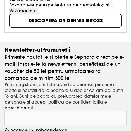
Bazându-se pe experiența sa de dermatolog și
cercetător în domeniul cancerului de piele, doctorul
Vezi mai mult
Dennis Gross a dezvoltat produse de îngrijire
DESCOPERA DR DENNIS GROSS
eficiente, testate clinic și care răspund diferitelor
problematici ale pielii.
Newsletter-ul frumusetii
Primeste noutatile si ofertele Sephora direct pe e-
mail! Inscrie-te la newsletter si beneficiezi de un
voucher de 50 lei pentru urmatoarea ta
comanda de minim 300 lei
Prin inregistrare, sunt de acord sa primesc prin email
oferte si noutati de la Sephora si declar ca am cel putin
16 ani. Sunt de acord cu prelucrarea
datelor mele
personale
si accept
politica de confidentialitate
.
Adresă email
De exemplu: nume@exemplu.com