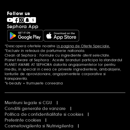
Follow us
Sephora App
*Descopera ofertele noastre
in pagina de Oferte Speciale.
Mentiuni aditionale
*Exclusiv in reteaua de parfumerie nationala.
Clean at Sephora : Formule cu ingrediente atent selectate.
Planet Aware at Sephora : Aceste branduri participa la standardul
PLANET AWARE AT SEPHORA datorita angajamentelor lor pentru
mediu, in special in ceea ce priveste ingredientele, ambalajele,
lanturile de aprovizionare, angajamentele corporative si
transparenta.
*k-beauty = frumusete coreeana
Mentiuni legale si CGU
Conditii generale de vanzare
Politica de confidentialitate si cookies
Preferinte cookies
Cosmetovigilenta si Nutrivigilenta