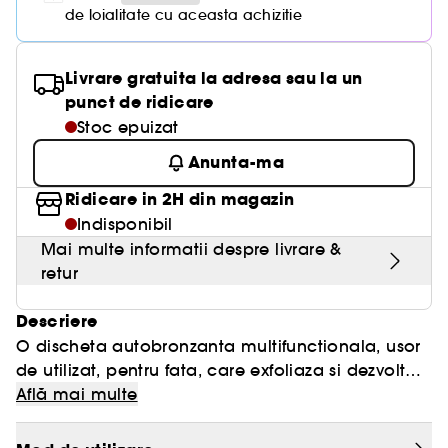
de loialitate cu aceasta achizitie
Livrare gratuita la adresa sau la un
punct de ridicare
Stoc epuizat
Anunta-ma
Ridicare in 2H din magazin
Indisponibil
Mai multe informatii despre livrare &
retur
Descriere
O discheta autobronzanta multifunctionala, usor
de utilizat, pentru fata, care exfoliaza si dezvolta
o stralucire naturala, fara soare, oferind in acelasi
Află mai multe
timp beneficii anti-imbatranire vizibile. Acizii AHA
si BHA netezesc textura pielii pentru o aplicare