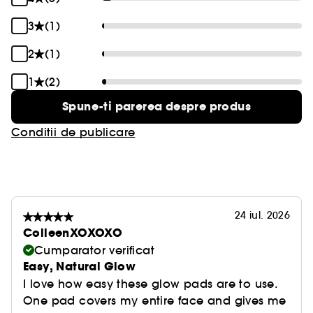
3
(1)
2
(1)
1
(2)
Spune-ti parerea despre produs
Conditii de publicare
24 iul. 2026
ColleenXOXOXO
Cumparator verificat
Easy, Natural Glow
I love how easy these glow pads are to use.
One pad covers my entire face and gives me