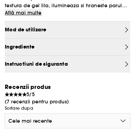
textura de gel lila, ilumineaza si hraneste parul
blond natural, vopsit, decolorat sau cu suvite,
Află mai multe
neutralizand in acelasi timp reflexiile aramii si
galbene.
Mod de utilizare
Iris Florentina, combinat cu o selectie de
pigmenti violeti puri, neutralizeaza reflexiile
Ingrediente
aramii si galbene nedorite. Untul de migdale,
bogat in Omega-6, dezvaluie o stralucire
radianta. Un complex imbogatit cu vitamine
Instructiuni de siguranta
hraneste lungimile.
Recenzii produs
5/5
(7 recenzii pentru produs)
Sortare dupa
Cele mai recente