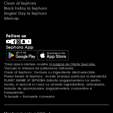
Clean at Sephora
Black Friday la Sephora
Singles' Day la Sephora
Sitemap
Follow us
Sephora App
*Descopera ofertele noastre
in pagina de Oferte Speciale.
Mentiuni aditionale
*Exclusiv in reteaua de parfumerie nationala.
Clean at Sephora : Formule cu ingrediente atent selectate.
Planet Aware at Sephora : Aceste branduri participa la standardul
PLANET AWARE AT SEPHORA datorita angajamentelor lor pentru
mediu, in special in ceea ce priveste ingredientele, ambalajele,
lanturile de aprovizionare, angajamentele corporative si
transparenta.
*k-beauty = frumusete coreeana