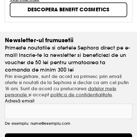
simtim bine. Pentru ca a te simti bine este
intotdeauna un look reusit.
DESCOPERA BENEFIT COSMETICS
Newsletter-ul frumusetii
Primeste noutatile si ofertele Sephora direct pe e-
mail! Inscrie-te la newsletter si beneficiezi de un
voucher de 50 lei pentru urmatoarea ta
comanda de minim 300 lei
Prin inregistrare, sunt de acord sa primesc prin email
oferte si noutati de la Sephora si declar ca am cel putin
16 ani. Sunt de acord cu prelucrarea
datelor mele
personale
si accept
politica de confidentialitate
.
Adresă email
De exemplu: nume@exemplu.com