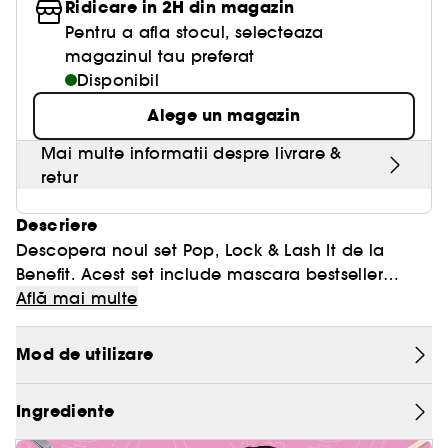
Ridicare in 2H din magazin
Pentru a afla stocul, selecteaza
magazinul tau preferat
Disponibil
Alege un magazin
Mai multe informatii despre livrare &
retur
Descriere
Descopera noul set Pop, Lock & Lash It de la
Benefit. Acest set include mascara bestseller
BADgal BANG! pentru gene intens negre, cu
Află mai multe
volum complet 360° si volum maxim timp de 36
de ore*. Apoi, foloseste gelul transparent 24-HR
* Test instrumental pe 21 de participanti (BADgal
Mod de utilizare
Brow Setter pentru a fixa sprancenele, oferind
BANG!)
rezultate rapide, fara reziduuri, care rezista
Ingrediente
intreaga zi**. Poarta 24-HR Brow Setter singur sau
** Test instrumental pe 21 de participanti (24-HR
pentru a fixa alte produse pentru sprancene!
Brow Setter)