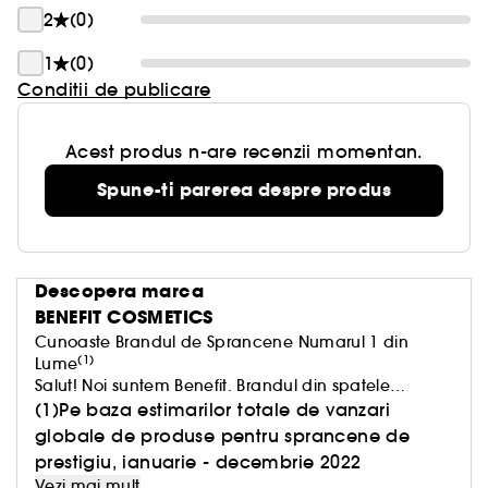
2
(0)
1
(0)
Conditii de publicare
Acest produs n-are recenzii momentan.
Spune-ti parerea despre produs
Descopera marca
BENEFIT COSMETICS
Cunoaste Brandul de Sprancene Numarul 1 din
(1)
Lume
Salut! Noi suntem Benefit. Brandul din spatele
produselor Benetint, The POREfessional, BADgal
(1)Pe baza estimarilor totale de vanzari
BANG! si probabil cel putin unul dintre produsele
globale de produse pentru sprancene de
pentru sprancene din portfardul tau.
prestigiu, ianuarie - decembrie 2022
Credem că frumusetea ar trebui sa ne faca sa ne
Vezi mai mult