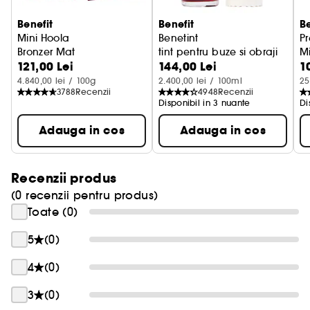
Benefit
Benefit
Be
Mini Hoola
Benetint
Pr
Bronzer Mat
tint pentru buze si obraji
Mi
121,00 Lei
144,00 Lei
1
4.840,00 lei / 100g
2.400,00 lei / 100ml
25
3788
Recenzii
4948
Recenzii
Disponibil in 3 nuante
Di
Adauga in cos
Adauga in cos
Recenzii produs
(0 recenzii pentru produs)
Toate (0)
5
(0)
4
(0)
3
(0)