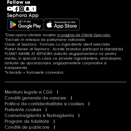
Follow us
Sephora App
*Descopera ofertele noastre
in pagina de Oferte Speciale.
Mentiuni aditionale
*Exclusiv in reteaua de parfumerie nationala.
Clean at Sephora : Formule cu ingrediente atent selectate.
Planet Aware at Sephora : Aceste branduri participa la standardul
PLANET AWARE AT SEPHORA datorita angajamentelor lor pentru
mediu, in special in ceea ce priveste ingredientele, ambalajele,
lanturile de aprovizionare, angajamentele corporative si
transparenta.
*k-beauty = frumusete coreeana
Mentiuni legale si CGU
Conditii generale de vanzare
Politica de confidentialitate si cookies
Preferinte cookies
Cosmetovigilenta si Nutrivigilenta
Program de fidelitate
Conditii de publicare