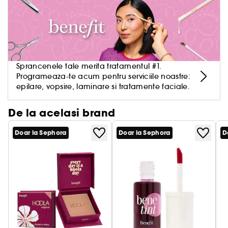
Sprancenele tale merita tratamentul #1.
Programeaza-te acum pentru serviciile noastre:
epilare, vopsire, laminare si tratamente faciale.
De la acelasi brand
Doar la Sephora
Doar la Sephora
D