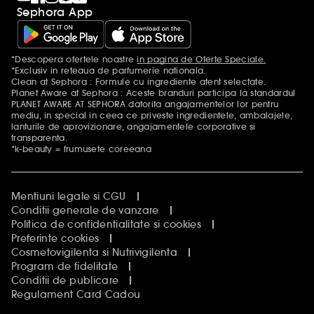
Sephora App
*Descopera ofertele noastre
in pagina de Oferte Speciale.
Mentiuni aditionale
*Exclusiv in reteaua de parfumerie nationala.
Clean at Sephora : Formule cu ingrediente atent selectate.
Planet Aware at Sephora : Aceste branduri participa la standardul
PLANET AWARE AT SEPHORA datorita angajamentelor lor pentru
mediu, in special in ceea ce priveste ingredientele, ambalajele,
lanturile de aprovizionare, angajamentele corporative si
transparenta.
*k-beauty = frumusete coreeana
Mentiuni legale si CGU
Conditii generale de vanzare
Politica de confidentialitate si cookies
Preferinte cookies
Cosmetovigilenta si Nutrivigilenta
Program de fidelitate
Conditii de publicare
Regulament Card Cadou