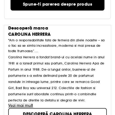
Spune-ti parerea despre produs
Descoperă marca
CAROLINA HERRERA
"Am o responsabilitate fata de femeia din zilele noastre – sa
o fac sa se simta increzatoare, moderna si mai presus de
toate frumoasa.”
Casa Carolina Herrera a adoptat frumusetea unei vieti
Carolina Herrera a fondat brand-ul cu acelasi nume in anul
vibrante de peste trei decenii, definindu-si stilul prin eleganta
1981 si a lansat primul sau parfum, Carolina Herrera Apa de
indrazneata si rafinamentul modern, un stil care este
Parfum in anul 1988. De-a lungul anilor, business-ul de
fundamental si astazi.
parfumerie s-a extins detinand peste 20 de parfumuri
vandute in intreaga lume, printre care se remarca Good
Girl, Bad Boy sau universul 212. Colectiile de fashion si
parfumerie sunt abordate continuu printr-o combinatie
perfecta de atentie la detaliu si alegria de vivir.
Vezi mai mult
DESCOPERĂ CAROLINA HERRERA