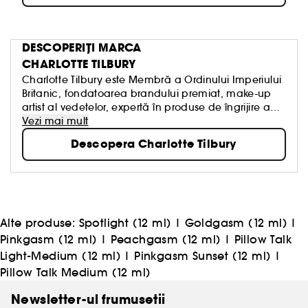
DESCOPERIȚI MARCA
CHARLOTTE TILBURY
Charlotte Tilbury este Membră a Ordinului Imperiului
Britanic, fondatoarea brandului premiat, make-up
artist al vedetelor, expertă în produse de îngrijire a
tenului cu performanță ridicată și creatoare de
Vezi mai mult
parfumuri inovatoare!
Descopera Charlotte Tilbury
Alte produse:
Spotlight (12 ml)
|
Goldgasm (12 ml)
|
Pinkgasm (12 ml)
|
Peachgasm (12 ml)
|
Pillow Talk
Light-Medium (12 ml)
|
Pinkgasm Sunset (12 ml)
|
Pillow Talk Medium (12 ml)
Newsletter-ul frumusetii