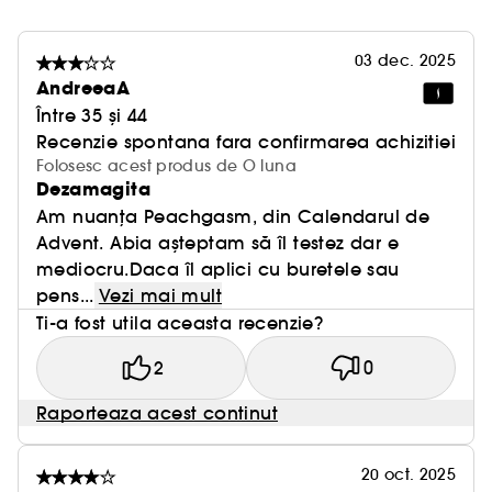
te imbraca in frumusete, lumina si bucurie!
Pillow Talk Light Medium combina faimoasele
03 dec. 2025
Beauty Light Wands de la Charlotte cu nuanta
AndreeaA
emblematica Pillow Talk pentru un efect nude-roz
Între 35 și 44
de vis de iluminator-blush.
Recenzie spontana fara confirmarea achizitiei
Pillow Talk Medium Deep combina faimoasele
Folosesc acest produs de O luna
Dezamagita
Beauty Light Wands de la Charlotte cu nuanta
emblematica Pillow Talk pentru un efect
Am nuanța Peachgasm, din Calendarul de
Vegan :
iluminator roz piersica de vis.
Advent. Abia așteptam să îl testez dar e
Produse realizate cu ingrediente naturale.
mediocru.Daca îl aplici cu buretele sau
pens...
Vezi mai mult
Ti-a fost utila aceasta recenzie?
2
0
Raporteaza acest continut
20 oct. 2025