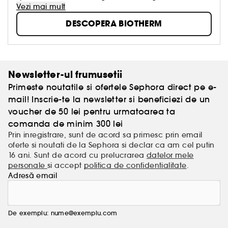
apa cu texturi care rasfata simturile, lasand pielea
Vezi mai mult
vizibil mai sanatoasa, mai puternica si mai
DESCOPERA BIOTHERM
frumoasa, zi dupa zi. Intinereste pielea din interior
spre exterior, cu ajutorul apei!
Newsletter-ul frumusetii
Primeste noutatile si ofertele Sephora direct pe e-
mail! Inscrie-te la newsletter si beneficiezi de un
voucher de 50 lei pentru urmatoarea ta
comanda de minim 300 lei
Prin inregistrare, sunt de acord sa primesc prin email
oferte si noutati de la Sephora si declar ca am cel putin
16 ani. Sunt de acord cu prelucrarea
datelor mele
personale
si accept
politica de confidentialitate
.
Adresă email
De exemplu: nume@exemplu.com