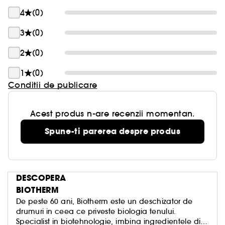
4
(0)
3
(0)
2
(0)
1
(0)
Conditii de publicare
Acest produs n-are recenzii momentan.
Spune-ti parerea despre produs
DESCOPERA
BIOTHERM
De peste 60 ani, Biotherm este un deschizator de
drumuri in ceea ce priveste biologia tenului.
Specialist in biotehnologie, imbina ingredientele din