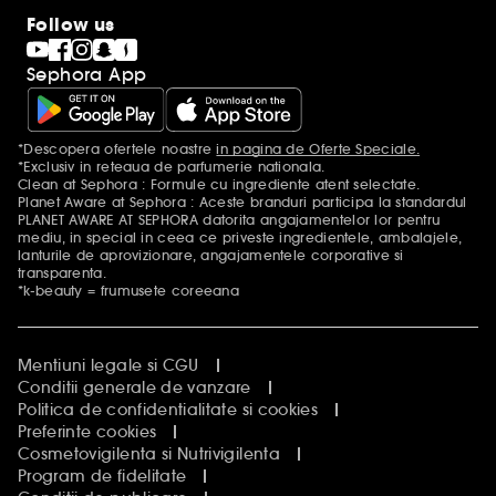
Follow us
Sephora App
*Descopera ofertele noastre
in pagina de Oferte Speciale.
Mentiuni aditionale
*Exclusiv in reteaua de parfumerie nationala.
Clean at Sephora : Formule cu ingrediente atent selectate.
Planet Aware at Sephora : Aceste branduri participa la standardul
PLANET AWARE AT SEPHORA datorita angajamentelor lor pentru
mediu, in special in ceea ce priveste ingredientele, ambalajele,
lanturile de aprovizionare, angajamentele corporative si
transparenta.
*k-beauty = frumusete coreeana
Mentiuni legale si CGU
Conditii generale de vanzare
Politica de confidentialitate si cookies
Preferinte cookies
Cosmetovigilenta si Nutrivigilenta
Program de fidelitate