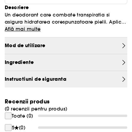
Descriere
Un deodorant care combate transpiratia si
asigura hidratarea corespunzatoare pielii. Aplica
Aquapower Ice Cooling si vei simti prospetime
Află mai multe
timp de 48 de ore. Nu-ti vei mai face griji in
privinta transpiratiei.
Mod de utilizare
Ingrediente
Instructiuni de siguranta
Recenzii produs
(0 recenzii pentru produs)
Toate (0)
5
(0)