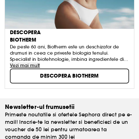
DESCOPERA
BIOTHERM
De peste 60 ani, Biotherm este un deschizator de
drumuri in ceea ce priveste biologia tenului.
Specialist in biotehnologie, imbina ingredientele din
apa cu texturi care rasfata simturile, lasand pielea
Vezi mai mult
vizibil mai sanatoasa, mai puternica si mai
DESCOPERA BIOTHERM
frumoasa, zi dupa zi. Intinereste pielea din interior
spre exterior, cu ajutorul apei!
Newsletter-ul frumusetii
Primeste noutatile si ofertele Sephora direct pe e-
mail! Inscrie-te la newsletter si beneficiezi de un
voucher de 50 lei pentru urmatoarea ta
comanda de minim 300 lei