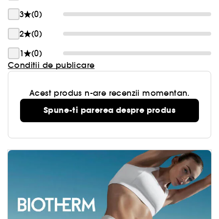
3
(0)
2
(0)
1
(0)
Conditii de publicare
Acest produs n-are recenzii momentan.
Spune-ti parerea despre produs