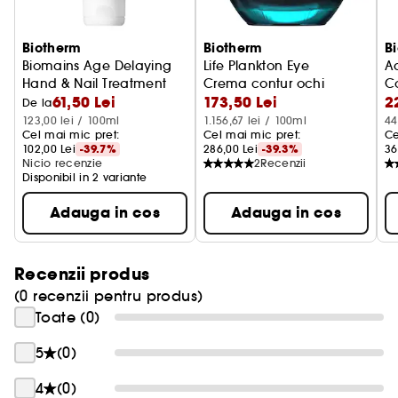
sticla reciclata, iar capacul din 100% plastic
reciclat. INGREDIENTE: • 1% LIFE PLANKTON: 6%
patentat activ, sustine regenerarea pielii si
Biotherm
Biotherm
B
stimuleaza ingredientele dermului. • 3% PEPTIDE
Biomains Age Delaying
Life Plankton Eye
A
Hand & Nail Treatment
Crema contur ochi
C
DE COLAGEN: o proteina puternica care ofera un
61,50 Lei
173,50 Lei
2
Crema de maini
Se
De la
efect de lifting si stimuleaza productia de
123,00 lei / 100ml
1.156,67 lei / 100ml
44
colagen natural in piele.
Cel mai mic pret: 
Cel mai mic pret: 
Ce
102,00 Lei
-39.7%
286,00 Lei
-39.3%
36
Nicio recenzie
2
Recenzii
Disponibil in 2 variante
Adauga in cos
Adauga in cos
Recenzii produs
(0 recenzii pentru produs)
Toate (0)
5
(0)
4
(0)