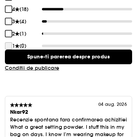
4
(18)
3
(4)
2
(1)
1
(0)
Spune-ti parerea despre produs
Conditii de publicare
04 aug. 2026
Nkar92
Recenzie spontana fara confirmarea achizitiei
What a great setting powder. I stuff this in my
bag on days. I know I’m wearing makeup for