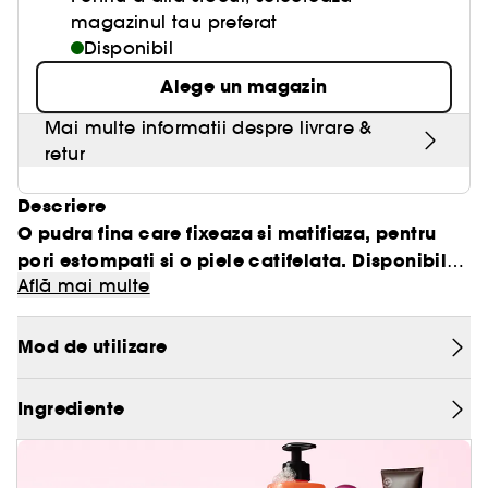
magazinul tau preferat
Disponibil
Alege un magazin
Mai multe informatii despre livrare &
retur
Descriere
O pudra fina care fixeaza si matifiaza, pentru
pori estompati si o piele catifelata. Disponibila
Află mai multe
in 3 nuante pastelate, neutralizeaza zonele terne
pentru un ten proaspat si luminos.
- Textura: fina si matasoasa.
Mod de utilizare
- Acoperire: lejera.
Ingrediente
- Finisaj: mat.
O pudra de fixare care matifiaza si netezeste