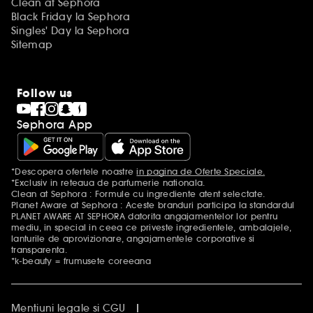
Clean at Sephora
Black Friday la Sephora
Singles' Day la Sephora
Sitemap
Follow us
Sephora App
*Descopera ofertele noastre
in pagina de Oferte Speciale.
Mentiuni aditionale
*Exclusiv in reteaua de parfumerie nationala.
Clean at Sephora : Formule cu ingrediente atent selectate.
Planet Aware at Sephora : Aceste branduri participa la standardul
PLANET AWARE AT SEPHORA datorita angajamentelor lor pentru
mediu, in special in ceea ce priveste ingredientele, ambalajele,
lanturile de aprovizionare, angajamentele corporative si
transparenta.
*k-beauty = frumusete coreeana
Mentiuni legale si CGU