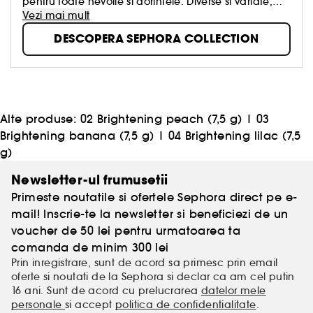
pentru toate nevoile si dorintele. Diverse si variate,
creative si rafinate, concepute cu respect pentru
Vezi mai mult
calitatea autentica, aceste produse au fost create
DESCOPERA SEPHORA COLLECTION
pentru a transforma frumusetea intr-o placere
accesibila tuturor, simpla, distractiva si intotdeauna
in tendinte!
Alte produse:
02 Brightening peach (7,5 g)
|
03
Brightening banana (7,5 g)
|
04 Brightening lilac (7,5
g)
Newsletter-ul frumusetii
Primeste noutatile si ofertele Sephora direct pe e-
mail! Inscrie-te la newsletter si beneficiezi de un
voucher de 50 lei pentru urmatoarea ta
comanda de minim 300 lei
Prin inregistrare, sunt de acord sa primesc prin email
oferte si noutati de la Sephora si declar ca am cel putin
16 ani. Sunt de acord cu prelucrarea
datelor mele
personale
si accept
politica de confidentialitate
.