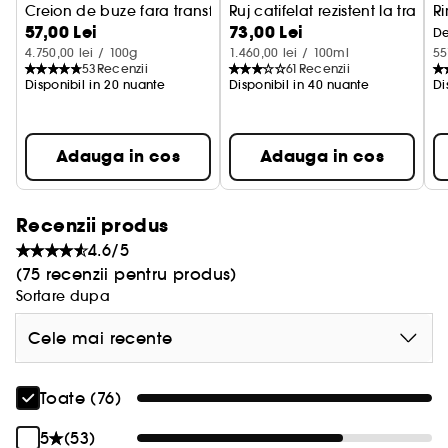
Creion de buze fara transfer
Ruj catifelat rezistent la transf
R
57,00 Lei
73,00 Lei
De
4.750,00 lei / 100g
1.460,00 lei / 100ml
55
53
Recenzii
61
Recenzii
Disponibil in 20 nuante
Disponibil in 40 nuante
Di
Adauga in cos
Adauga in cos
Recenzii produs
4.6/5
(75 recenzii pentru produs)
Sortare dupa
Cele mai recente
Toate (76)
5
(53)