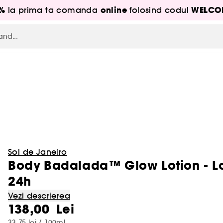
5%
online
WELCO
la prima ta comanda
folosind codul
Sol de Janeiro
Body Badalada™ Glow Lotion - Lot
24h
Vezi descrierea
138,00 Lei
33,75 lei / 100ml