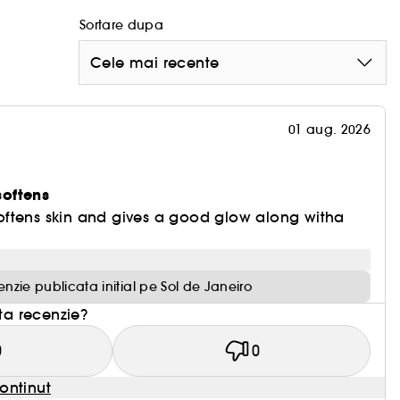
Sortare dupa
Cele mai recente
01 aug. 2026
 softens
, softens skin and gives a good glow along witha
nzie publicata initial pe Sol de Janeiro
sta recenzie?
0
0
ontinut