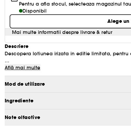
Pentru a afla stocul, selecteaza magazinul tau
Disponibil
Alege un
Mai multe informatii despre livrare & retur
Descriere
Descopera lotiunea irizata in editie limitata, pentru 
Datorita texturii sale lejere si matasoase, aluneca us
Află mai multe
aspect usor irizat. Aceasta lotiune lejera irizata inv
imediat de stralucire.
Mod de utilizare
Contine un amestec de 7 acizi hialuronici care hidr
Ingrediente
imbogatita cu trestie de zahar braziliana care ajuta 
pielea fina, supla si radianta.
Note olfactive
Are un parfum delicat de Cheirosa 62™, cu note de f
irezistibil, care evoca mangaierea soarelui.