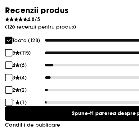
Recenzii produs
4.8/5
(126 recenzii pentru produs)
Toate (128)
5
(115)
4
(6)
3
(4)
2
(2)
1
(1)
Spune-ti parerea despre 
Conditii de publicare