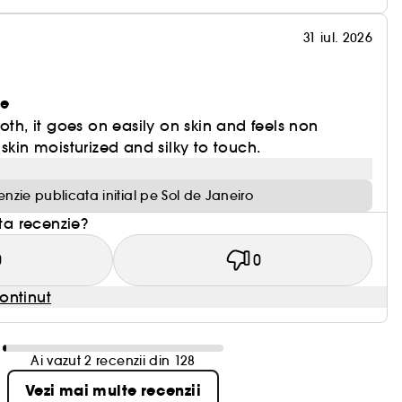
31 iul. 2026
re
oth, it goes on easily on skin and feels non
skin moisturized and silky to touch.
nzie publicata initial pe Sol de Janeiro
sta recenzie?
0
0
ontinut
Ai vazut 2 recenzii din 128
Vezi mai multe recenzii