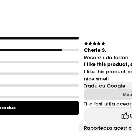
Cherie S.
Recenzii de testeri
I like this product,
I like this product
nice smell
Tradu cu Google
Rece
Ti-a fost utila acea
produs
Raporteaza acest c