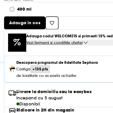
400 ml
Adauga in cos
Adauga codul WELCOME15 si primesti 15% red
Vezi termenii si conditiile ofertei
Descopera programul de fidelitate Sephora
+135 pts
Castiga
de loialitate cu aceasta achizitie
Livrare la domiciliu sau la easybox
Incepand cu 5 august
Disponibil
Ridicare in 2H din magazin