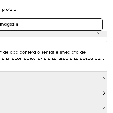
 preferat
 magazin
ect de apa confera o senzatie imediata de
ra si racoritoare. Textura sa usoara se absoarbe
 la atingere, fara sa incarce
hidratarii si imbogatita cu esenta de frunze de
soara, fiind ideala pentru zilele calde, dupa dus
 prospetime.
rvescent si fructat cu note de nectar de guava,