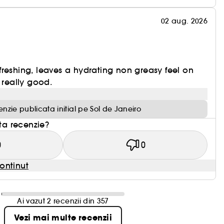
02 aug. 2026
 refreshing, leaves a hydrating non greasy feel on
 really good.
nzie publicata initial pe Sol de Janeiro
sta recenzie?
0
0
ontinut
Ai vazut 2 recenzii din 357
Vezi mai multe recenzii