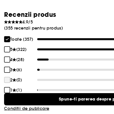
Recenzii produs
4.9/5
(355 recenzii pentru produs)
Toate (357)
5
(322)
4
(28)
3
(6)
2
(0)
1
(1)
Spune-ti parerea despre 
Conditii de publicare