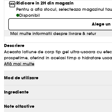
Ridicare in 2H din magazin
Pentru a afla stocul, selecteaza magazinul tau
Disponibil
Alege un
Mai multe informatii despre livrare & retur
Descriere
Aceasta lotiune de corp tip gel ultra-usoara cu ef
prospetime, oferind in acelasi timp o hidratare usoa
instantaneu lasand pielea fina, proaspata si placuta
Află mai multe
Realizata cu multi-glicerina care ajuta la retinerea 
Mod de utilizare
guava pentru un efect racoritor, ofera o hidratare u
sau ori de cate ori pielea are nevoie de un plus de
Ingrediente
Are un parfum delicat de Cheirosa 48, un parfum efe
orhidee solara si mosc roz.
Note olfactive