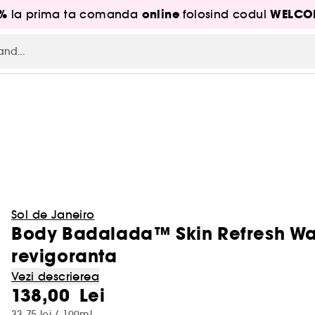
5%
online
WELCO
la prima ta comanda
folosind codul
Sol de Janeiro
Body Badalada™ Skin Refresh Wate
revigoranta
Vezi descrierea
138,00 Lei
33,75 lei / 100ml