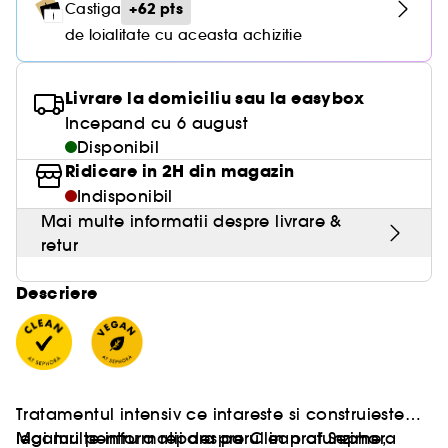
+62 pts
Castiga
de loialitate cu aceasta achizitie
Livrare la domiciliu sau la easybox
Incepand cu 6 august
Disponibil
Ridicare in 2H din magazin
Indisponibil
Mai multe informatii despre livrare &
retur
Descriere
Tratamentul intensiv ce intareste si construieste
legaturi pentru a repara parul in profunzime,
Mai multe informatii despre Clean at Sephora