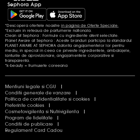
Sephora App
*Descopera ofertele noastre
in pagina de Oferte Speciale.
Mentiuni aditionale
*Exclusiv in reteaua de parfumerie nationala.
Clean at Sephora : Formule cu ingrediente atent selectate.
Planet Aware at Sephora : Aceste branduri participa la standardul
PLANET AWARE AT SEPHORA datorita angajamentelor lor pentru
mediu, in special in ceea ce priveste ingredientele, ambalajele,
lanturile de aprovizionare, angajamentele corporative si
transparenta.
*k-beauty = frumusete coreeana
Mentiuni legale si CGU
Conditii generale de vanzare
Politica de confidentialitate si cookies
Preferinte cookies
Cosmetovigilenta si Nutrivigilenta
Program de fidelitate
Conditii de publicare
Regulament Card Cadou