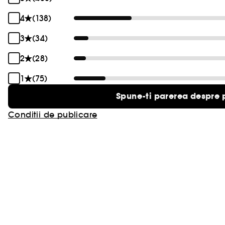
4
(138)
3
(34)
2
(28)
1
(75)
Spune-ti parerea despre 
Conditii de publicare