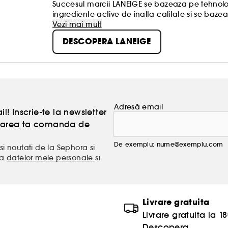
Succesul marcii LANEIGE se bazeaza pe tehnolo
ingrediente active de inalta calitate si se baze
in timp. Expertii de la LANEIGE sunt convinsi ca
Vezi mai mult
dar poate provoca și multe alte probleme. Un rol 
DESCOPERA LANEIGE
de toate tipurile de apa. In peste 20 de ani de
perfectionata si este acum o parte integranta a
naturala a pielii tale cu linia inovatoare LANEIGE
Adresă email
l! Inscrie-te la newsletter
atoarea ta comanda de
De exemplu: nume@exemplu.com
si noutati de la Sephora si
ea
datelor mele personale
si
Livrare gratuita
Livrare gratuita la 18
Descopera