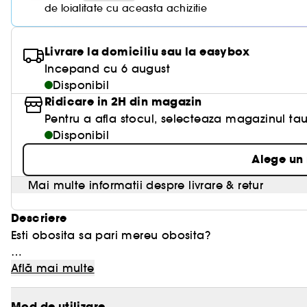
de loialitate cu aceasta achizitie
Livrare la domiciliu sau la easybox
Incepand cu 6 august
Disponibil
Ridicare in 2H din magazin
Pentru a afla stocul, selecteaza magazinul tau
Disponibil
Alege un
Mai multe informatii despre livrare & retur
Descriere
Esti obosita sa pari mereu obosita?
Descopera produsul nostru Bouncy & Firm Eye Sleepi
Află mai multe
cearcanelor, sa dai fermitate pielii delicate a contur
Preparata cu ingrediente puternice precum cafeina,
Mod de utilizare