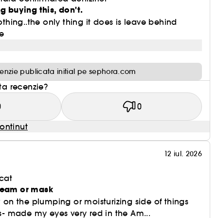
g buying this, don't.
nothing..the only thing it does is leave behind
e
enzie publicata initial pe sephora.com
sta recenzie?
0
0
ontinut
12 iul. 2026
cat
cream or mask
w on the plumping or moisturizing side of things
is- made my eyes very red in the Am...