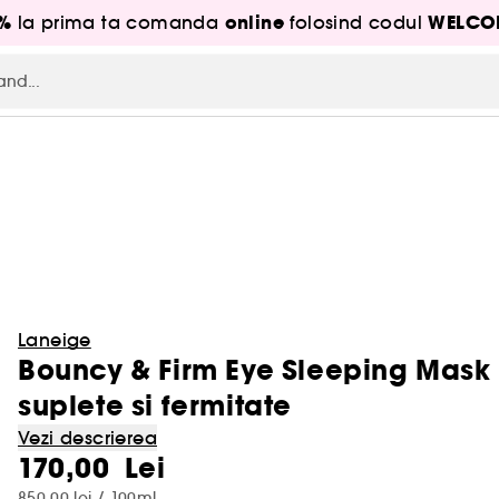
5%
online
WELCO
la prima ta comanda
folosind codul
Laneige
Bouncy & Firm Eye Sleeping Mask
suplete si fermitate
Vezi descrierea
170,00 Lei
850,00 lei / 100ml