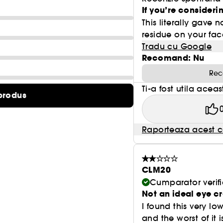
If you’re considerin
This literally gave 
residue on your fac
Tradu cu Google
Recomand: Nu
Rec
Ti-a fost utila acea
produs
Raporteaza acest c
CLM20
Cumparator verifi
Not an ideal eye 
I found this very lo
and the worst of it 