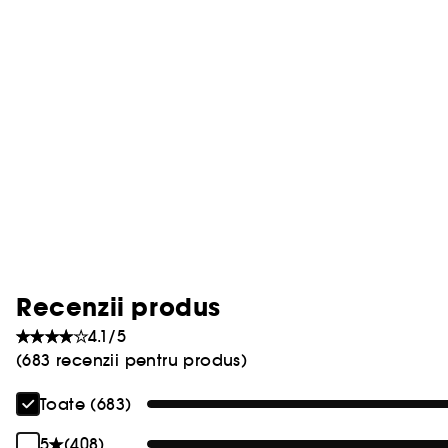
Recenzii produs
4.1/5
(683 recenzii pentru produs)
Toate (683)
5
(408)