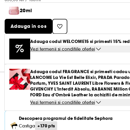
20ml
Adauga in cos
Adauga codul WELCOME15 si primesti 15% red
Vezi termenii si conditiile ofertei
Adauga codul FRAGRANCE si primesti cadou u
LANCOME La Vie Est Belle Elixir, PRADA Parado
Parfum, YVES SAINT LAURENT Libre Flowers & 
GIVENCHY L'Interdit Absolu, RABANNE Million 
FORD Eau d'Ombré Leather la achizitii de minim
Vezi termenii si conditiile ofertei
Descopera programul de fidelitate Sephora
+170 pts
Castiga