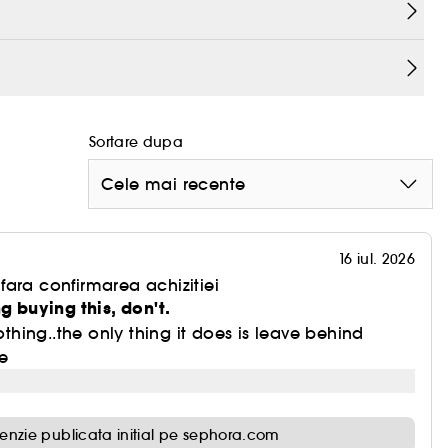
eaza de asemenea puterea peptidelor, redand
ilor si ridulelor, pentru o infatisare mai neteda si
Refacand nivelurile de colagen, crema noastra de
Sortare dupa
elii delicate din jurul ochilor, pentru un ten mai tanar
Cele mai recente
 mastii noastre de noapte pentru ochi, ce da
16 iul. 2026
e ochi mai luminos, mai ferm si mai tanar. Incearc-
ara confirmarea achizitiei
g buying this, don't.
nothing..the only thing it does is leave behind
e
enzie publicata initial pe sephora.com