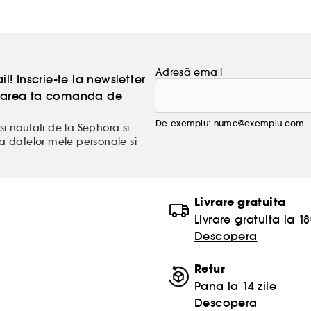
Adresă email
l! Inscrie-te la newsletter
atoarea ta comanda de
De exemplu: nume@exemplu.com
si noutati de la Sephora si
ea
datelor mele personale
si
Livrare gratuita
Livrare gratuita la 18
Descopera
Retur
Pana la 14 zile
Descopera