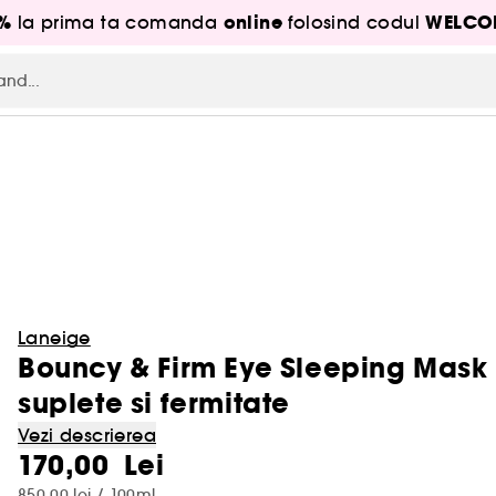
5%
online
WELCO
la prima ta comanda
folosind codul
Laneige
Bouncy & Firm Eye Sleeping Mask
suplete si fermitate
Vezi descrierea
170,00 Lei
850,00 lei / 100ml