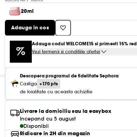
20ml
Adauga in cos
Adauga codul WELCOME15 si primesti 15% red
Vezi termenii si conditiile ofertei
Descopera programul de fidelitate Sephora
+170 pts
Castiga
de loialitate cu aceasta achizitie
Livrare la domiciliu sau la easybox
Incepand cu 5 august
Disponibil
Ridicare in 2H din magazin