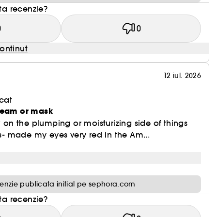
sta recenzie?
0
0
ontinut
12 iul. 2026
cat
cream or mask
w on the plumping or moisturizing side of things
is- made my eyes very red in the Am...
enzie publicata initial pe sephora.com
sta recenzie?