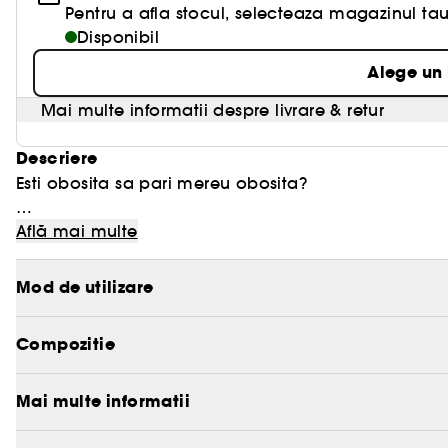
Pentru a afla stocul, selecteaza magazinul tau
Disponibil
Alege un
Mai multe informatii despre livrare & retur
Descriere
Esti obosita sa pari mereu obosita?
Descopera produsul nostru Bouncy & Firm Eye Sleepi
Află mai multe
cearcanelor, sa dai fermitate pielii delicate a contur
Preparata cu ingrediente puternice precum cafeina,
Mod de utilizare
aceasta masca de noapte pentru ochi este arma ta 
dimineata, la trezire.
Compozitie
Spune pe mai tarziu conturului obosit al ochilor si b
Multumita efectelor energizante ale cafeinei, masc
Mai multe informatii
decongestionare, dand vitalitate conturului ochilor ob
pregatita sa infrunte o noua zi.