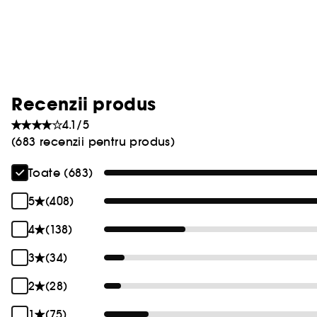
Recenzii produs
4.1/5
(683 recenzii pentru produs)
Toate (683)
5
(408)
4
(138)
3
(34)
2
(28)
1
(75)