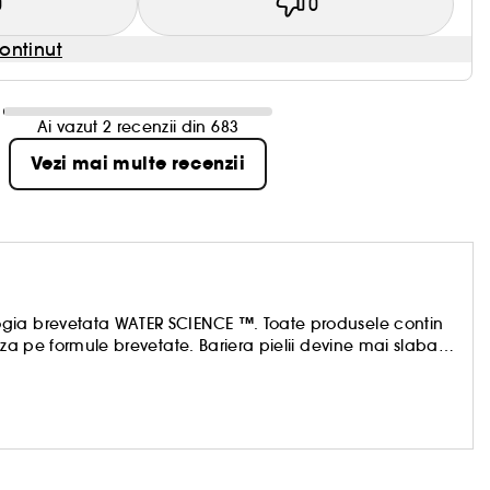
0
0
ontinut
Ai vazut 2 recenzii din 683
Vezi mai multe recenzii
gia brevetata WATER SCIENCE ™. Toate produsele contin
aza pe formule brevetate. Bariera pielii devine mai slaba
 o bariera slabita a pielii afecteaza nu numai aspectul,
cheie in intarirea barierei de protectie a pielii este jucat
 cercetare, tehnologia WATER SCIENCE ™ a fost
 fiecarui produs LANEIGE. Trezeste la viata splendoarea
!