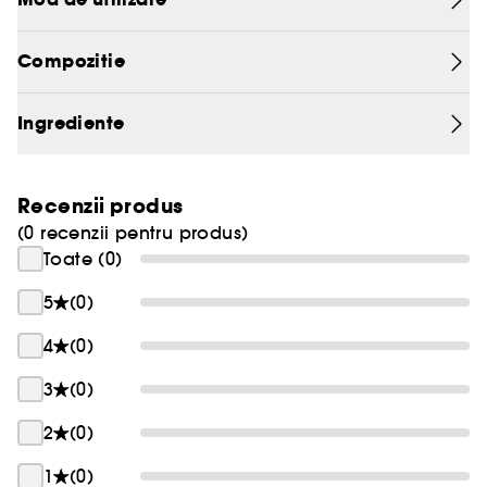
impermeabil de inalta calitate.
Compozitie
Ingrediente
Recenzii produs
(0 recenzii pentru produs)
Toate (0)
5
(0)
4
(0)
3
(0)
2
(0)
1
(0)