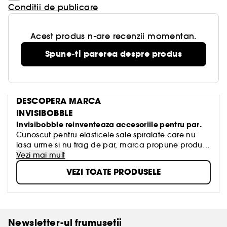
Conditii de publicare
Acest produs n-are recenzii momentan.
Spune-ti parerea despre produs
DESCOPERA MARCA
INVISIBOBBLE
Invisibobble reinventeaza accesoriile pentru par.
Cunoscut pentru elasticele sale spiralate care nu
lasa urme si nu trag de par, marca propune produse
inovatoare si in tendinte, cum ar fi kiturile pentru
Vezi mai mult
bucle fara caldura. Design, confort si fixare perfecta
VEZI TOATE PRODUSELE
pentru toate tipurile de par. Coafuri de senzatie, fara
compromisuri.
Newsletter-ul frumusetii