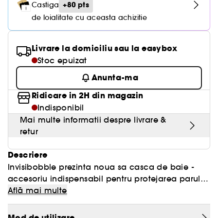
+80 pts
Castiga
de loialitate cu aceasta achizitie
Livrare la domiciliu sau la easybox
Stoc epuizat
Anunta-ma
Ridicare in 2H din magazin
Indisponibil
Mai multe informatii despre livrare &
retur
Descriere
Invisibobble prezinta noua sa casca de baie -
accesoriu indispensabil pentru protejarea parului
de apa si de umiditate la dus. Cufunda-te in
Află mai multe
experienta suprema de ingrijire cu aceasta casca
de baie confectionata dintr-un material
Mod de utilizare