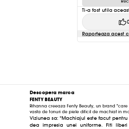
Rec
Ti-a fost utila acea
Raporteaza acest c
Descopera marca
FENTY BEAUTY
Rihanna creeaza Fenty Beauty, un brand "care 
vasta de tonuri de piele dificil de machiat in m
universale.
Viziunea sa: "Machiajul este facut pentru d
dea impresia unei uniforme. Fiti liberi 