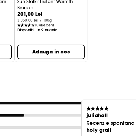
eam
Sun Stalk'r Instant Warmth
Bronzer
201,00 Lei
Pudra bronzanta
3.350,00 lei / 100g
104
Recenzii
Disponibil in 9 nuante
Adauga in cos
juliahall
Recenzie spontana f
holy grail