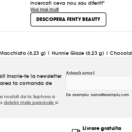
incercati ceva nou sau diferit!"
Vezi mai mult
DESCOPERA FENTY BEAUTY
Macchiato (6,23 g)
|
Hunnie Glaze (6,23 g)
|
Chocolat
Adresă email
l! Inscrie-te la newsletter
atoarea ta comanda de
De exemplu: nume@exemplu.com
si noutati de la Sephora si
ea
datelor mele personale
si
Livrare gratuita