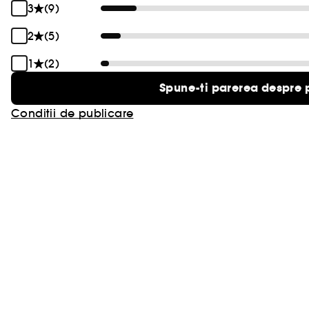
3
(9)
2
(5)
1
(2)
Spune-ti parerea despre 
Conditii de publicare