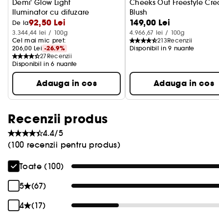
Demi' Glow Light
Cheeks Out Freestyle Cr
Iluminator cu difuzare
Blush
92,50 Lei
149,00 Lei
Fard de obraz cremos
De la
3.344,44 lei / 100g
4.966,67 lei / 100g
Cel mai mic pret: 
213
Recenzii
206,00 Lei
-26.9%
Disponibil in 9 nuante
27
Recenzii
Disponibil in 6 nuante
Adauga in cos
Adauga in cos
Recenzii produs
4.4/5
(100 recenzii pentru produs)
Toate (100)
5
(67)
4
(17)