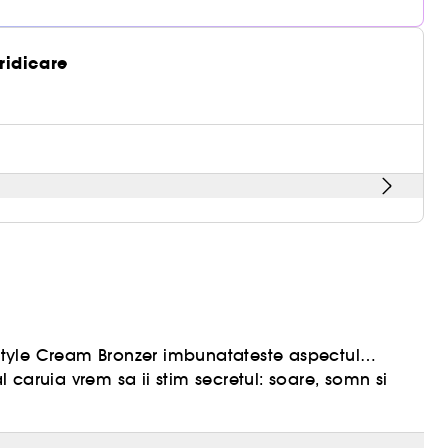
 ridicare
eestyle Cream Bronzer imbunatateste aspectul
al caruia vrem sa ii stim secretul: soare, somn si
ipurile si tonurile de piele, acest bronzer
 arata natural pe oricine. Usor de blenduit