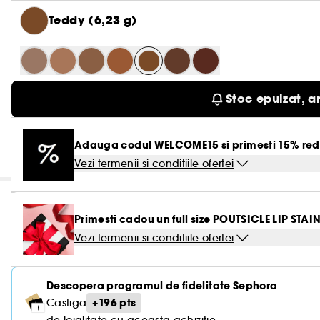
Teddy (6,23 g)
Stoc epuizat, a
Adauga codul WELCOME15 si primesti 15% red
Vezi termenii si conditiile ofertei
Primesti cadou un full size POUTSICLE LIP STAIN
Vezi termenii si conditiile ofertei
Descopera programul de fidelitate Sephora
+196 pts
Castiga