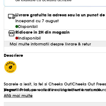
de loialitate cu aceasta achizitie
Livrare gratuita la adresa sau la un punct de
Incepand cu 7 august
Disponibil
Ridicare in 2H din magazin
Indisponibil
Mai multe informatii despre livrare & retur
Descriere
Soarele a iesit, la fel si Cheeks Out!Cheeks Out Fr
Vegan :
pometilor tai, pe care ii invaluie intr-un bronz natur
Produse realizate cu ingrediente naturale.
multa apa. Cu cele 7 nuante concepute pentru toate t
Află mai multe
incalzeste si defineste subtil fata cu un bronz stralucitor care