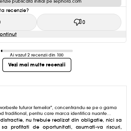
enzie publicata initial pe sephora.com
sta recenzie?
0
0
ontinut
Ai vazut 2 recenzii din 100
Vezi mai multe recenzii
vorbeste tuturor femeilor", concentrandu-se pe o gama
od traditional, pentru care marca identifica nuante
istractie, nu trebuie realizat din obligatie, nici sa
sa profitati de oportunitati, asumati-va riscuri,