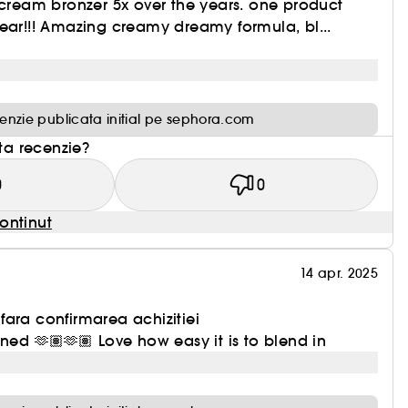
 cream bronzer 5x over the years. one product
ear!!! Amazing creamy dreamy formula, bl...
enzie publicata initial pe sephora.com
sta recenzie?
0
0
ontinut
14 apr. 2025
ara confirmarea achizitiei
ned 🫶🏽🫶🏽 Love how easy it is to blend in