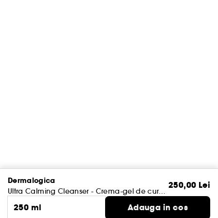
Dermalogica
250,00 Lei
Ultra Calming Cleanser - Crema-gel de curatare calmanta
250 ml
Adauga in cos