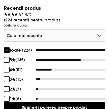
Recenzii produs
4.4/5
(224 recenzii pentru produs)
Sortare dupa
Cele mai recente
Toate (224)
5
(145)
4
(51)
3
(15)
2
(7)
1
(6)
Spune-ti parerea despre produs