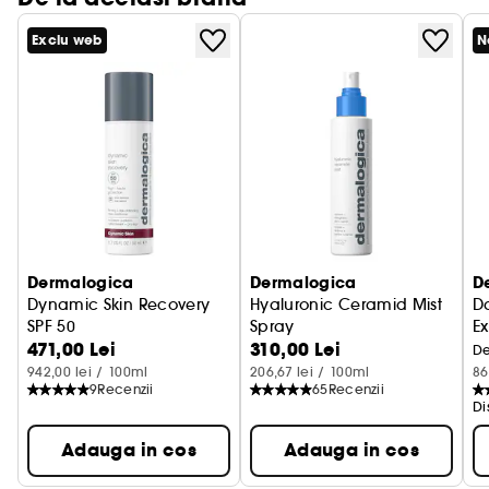
Vegan :
Produse realizate cu ingrediente naturale.
Exclu web
N
Dermalogica
Dermalogica
D
Dynamic Skin Recovery
Hyaluronic Ceramid Mist
Da
SPF 50
Spray
Ex
471,00 Lei
310,00 Lei
Crema hidratanta cu protectie
De
942,00 lei / 100ml
206,67 lei / 100ml
86
9
Recenzii
65
Recenzii
Di
Adauga in cos
Adauga in cos