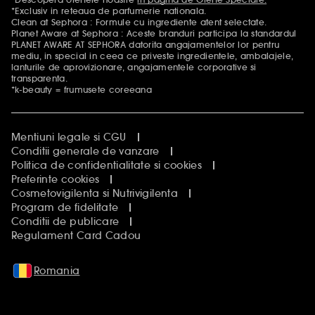
Mentiuni aditionale
*Exclusiv in reteaua de parfumerie nationala.
Clean at Sephora : Formule cu ingrediente atent selectate.
Planet Aware at Sephora : Aceste branduri participa la standardul
PLANET AWARE AT SEPHORA datorita angajamentelor lor pentru
mediu, in special in ceea ce priveste ingredientele, ambalajele,
lanturile de aprovizionare, angajamentele corporative si
transparenta.
*k-beauty = frumusete coreeana
Mentiuni legale si CGU
Conditii generale de vanzare
Politica de confidentialitate si cookies
Preferinte cookies
Cosmetovigilenta si Nutrivigilenta
Program de fidelitate
Conditii de publicare
Regulament Card Cadou
Romania