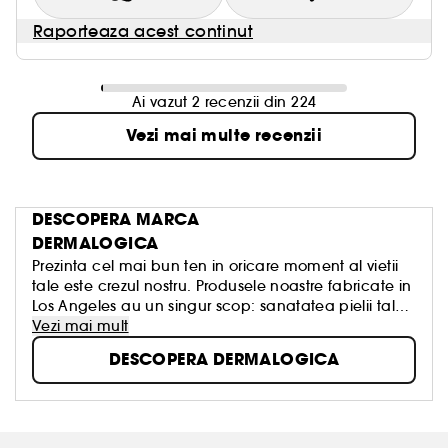
Raporteaza acest continut
Ai vazut 2 recenzii din 224
Vezi mai multe recenzii
DESCOPERA MARCA
DERMALOGICA
Prezinta cel mai bun ten in oricare moment al vietii
tale este crezul nostru. Produsele noastre fabricate in
Los Angeles au un singur scop: sanatatea pielii tale,
fara ritualuri inutile, fara cure miraculoase, fara
Vezi mai mult
promisiuni false. Prin urmare, am creat produse care
DESCOPERA DERMALOGICA
beneficiaza de cele mai bune ingrediente din
natura si tehnologie. Acesta este motivul pentru care
Dermalogica este alegerea nr. 1 a institutelor de
infrumusetare din lume!