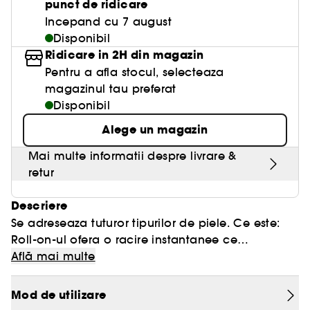
punct de ridicare
Incepand cu 7 august
Disponibil
Ridicare in 2H din magazin
Pentru a afla stocul, selecteaza
magazinul tau preferat
Disponibil
Alege un magazin
Mai multe informatii despre livrare &
retur
Descriere
Se adreseaza tuturor tipurilor de piele. Ce este:
Roll-on-ul ofera o racire instantanee ce
reenergizeaza si lumineaza ochii obositi. Ce face:
Află mai multe
Hidrateaza, reimprospateaza, ofera luminozitate.
Roll-on-ul ce ofera o racire instantanee
Mod de utilizare
hidrateaza si ofera un confort cu ajutorul