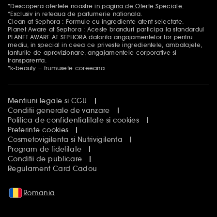
*Descopera ofertele noastre
in pagina de Oferte Speciale.
Mentiuni aditionale
*Exclusiv in reteaua de parfumerie nationala.
Clean at Sephora : Formule cu ingrediente atent selectate.
Planet Aware at Sephora : Aceste branduri participa la standardul
PLANET AWARE AT SEPHORA datorita angajamentelor lor pentru
mediu, in special in ceea ce priveste ingredientele, ambalajele,
lanturile de aprovizionare, angajamentele corporative si
transparenta.
*k-beauty = frumusete coreeana
Mentiuni legale si CGU
Conditii generale de vanzare
Politica de confidentialitate si cookies
Preferinte cookies
Cosmetovigilenta si Nutrivigilenta
Program de fidelitate
Conditii de publicare
Regulament Card Cadou
Romania