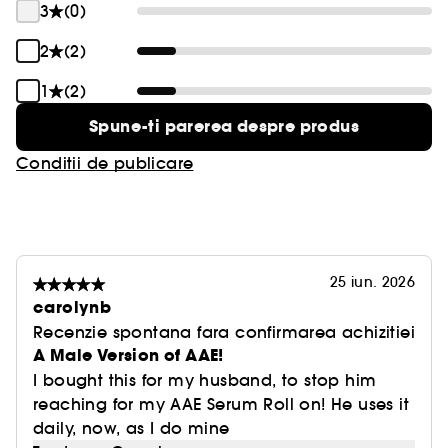
3
(0)
2
(2)
1
(2)
Spune-ti parerea despre produs
Conditii de publicare
25 iun. 2026
carolynb
Recenzie spontana fara confirmarea achizitiei
A Male Version of AAE!
I bought this for my husband, to stop him
reaching for my AAE Serum Roll on! He uses it
daily, now, as I do mine