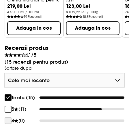
Crema hidratanta pentru barbati 72h
72H
Ge
219,00 Lei
123,00 Lei
1
Crema hidratanta pentru buz
438,00 lei / 100ml
8.039,22 lei / 100g
94
19
Recenzii
188
Recenzii
Adauga in cos
Adauga in cos
Recenzii produs
4.1/5
(15 recenzii pentru produs)
Sortare dupa
Cele mai recente
Toate (15)
5
(11)
4
(0)