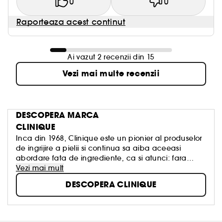
0
0
Raporteaza acest continut
Ai vazut 2 recenzii din 15
Vezi mai multe recenzii
DESCOPERA MARCA
CLINIQUE
Inca din 1968, Clinique este un pionier al produselor
de ingrijire a pielii si continua sa aiba aceeasi
abordare fata de ingrediente, ca si atunci: fara
alergeni, parabeni, ftalati, parfum sau ingrediente
Vezi mai mult
care ar putea dauna pielii. Toate produsele sunt
DESCOPERA CLINIQUE
verificate riguros printr-o serie completa de teste
pentru a fi sigure pentru piele.
Simplu. Sigur. Eficient. Testat pentru a nu produce
alergii. 100% fara parfum.