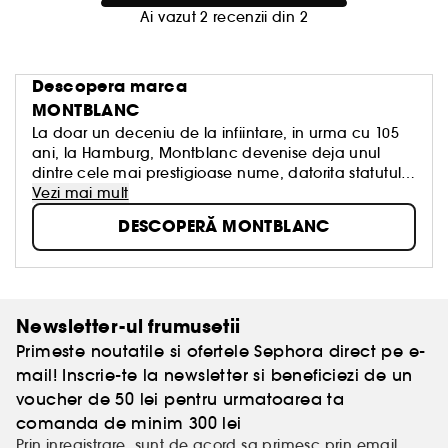
Ai vazut 2 recenzii din 2
Descopera marca
MONTBLANC
La doar un deceniu de la infiintare, in urma cu 105
ani, la Hamburg, Montblanc devenise deja unul
dintre cele mai prestigioase nume, datorita statutului
de cult al legendarului sau instrument de scris
Vezi mai mult
Meisterstück. Montblanc a fost intotdeauna in pas
DESCOPERĂ MONTBLANC
cu noile tendinte, continuand sa cucereasca noi
teritorii, creand obiecte pretioase din ce in ce mai
sofisticate, sinonime cu excelenta. Montblanc este o
semnatura, logo-ul un semn distinctiv , un brand de
renume mondial. Montblanc se reinventeaza
Newsletter-ul frumusetii
permanent, isi exprima personalitatea unica si prin
Primeste noutatile si ofertele Sephora direct pe e-
creatiile olfactive ce ii poarta semnatura.
mail! Inscrie-te la newsletter si beneficiezi de un
voucher de 50 lei pentru urmatoarea ta
comanda de minim 300 lei
Prin inregistrare, sunt de acord sa primesc prin email