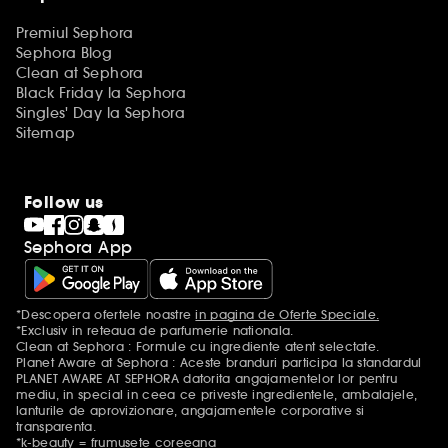
Premiul Sephora
Sephora Blog
Clean at Sephora
Black Friday la Sephora
Singles' Day la Sephora
Sitemap
Follow us
Sephora App
*Descopera ofertele noastre
in pagina de Oferte Speciale.
Mentiuni aditionale
*Exclusiv in reteaua de parfumerie nationala.
Clean at Sephora : Formule cu ingrediente atent selectate.
Planet Aware at Sephora : Aceste branduri participa la standardul
PLANET AWARE AT SEPHORA datorita angajamentelor lor pentru
mediu, in special in ceea ce priveste ingredientele, ambalajele,
lanturile de aprovizionare, angajamentele corporative si
transparenta.
*k-beauty = frumusete coreeana