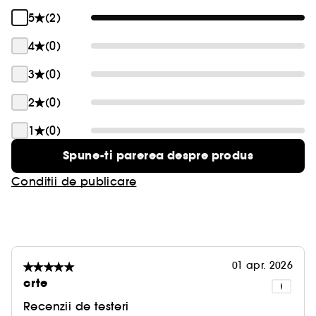
5
(2)
4
(0)
3
(0)
2
(0)
1
(0)
Spune-ti parerea despre produs
Conditii de publicare
01 apr. 2026
crte
Recenzii de testeri