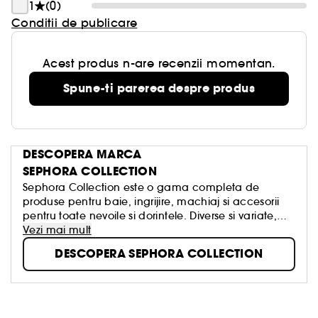
1
(0)
Conditii de publicare
Acest produs n-are recenzii momentan.
Spune-ti parerea despre produs
DESCOPERA MARCA
SEPHORA COLLECTION
Sephora Collection este o gama completa de
produse pentru baie, ingrijire, machiaj si accesorii
pentru toate nevoile si dorintele. Diverse si variate,
creative si rafinate, concepute cu respect pentru
Vezi mai mult
calitatea autentica, aceste produse au fost create
DESCOPERA SEPHORA COLLECTION
pentru a transforma frumusetea intr-o placere
accesibila tuturor, simpla, distractiva si intotdeauna
in tendinte!