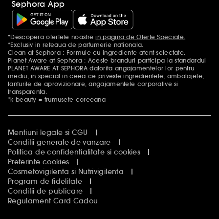
Sephora App
*Descopera ofertele noastre
in pagina de Oferte Speciale.
Mentiuni aditionale
*Exclusiv in reteaua de parfumerie nationala.
Clean at Sephora : Formule cu ingrediente atent selectate.
Planet Aware at Sephora : Aceste branduri participa la standardul
PLANET AWARE AT SEPHORA datorita angajamentelor lor pentru
mediu, in special in ceea ce priveste ingredientele, ambalajele,
lanturile de aprovizionare, angajamentele corporative si
transparenta.
*k-beauty = frumusete coreeana
Mentiuni legale si CGU
Conditii generale de vanzare
Politica de confidentialitate si cookies
Preferinte cookies
Cosmetovigilenta si Nutrivigilenta
Program de fidelitate
Conditii de publicare
Regulament Card Cadou