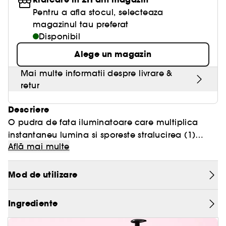
Pentru a afla stocul, selecteaza
magazinul tau preferat
Disponibil
Alege un magazin
Mai multe informatii despre livrare &
retur
Descriere
O pudra de fata iluminatoare
care multiplica
instantaneu lumina si sporeste stralucirea (1)
Textura:
Află mai multe
naturala a pielii. Formula sa hibrida gel-pudra
gel-pudra
fuzioneaza cu tenul fara a-l incarca, pentru un
- Acoperire:
modulabila
rezultat de lunga durata.
- Finisaj:
irizat
Mod de utilizare
O TEXTURA GEL-PUDRA CARE MULTIPLICA
- Tip de ten:
mixt pana la gras
STRALUCIREA TENULUI
Ingrediente
Secretul sau? Micro-perle incorporate intr-o
UN REZULTAT PERSONALIZAT DE LUNGA DURATA
formula transparenta de gel-pudra care face