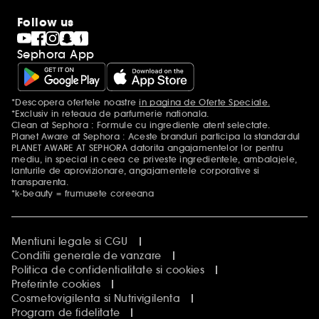
Follow us
Sephora App
*Descopera ofertele noastre
in pagina de Oferte Speciale.
Mentiuni aditionale
*Exclusiv in reteaua de parfumerie nationala.
Clean at Sephora : Formule cu ingrediente atent selectate.
Planet Aware at Sephora : Aceste branduri participa la standardul
PLANET AWARE AT SEPHORA datorita angajamentelor lor pentru
mediu, in special in ceea ce priveste ingredientele, ambalajele,
lanturile de aprovizionare, angajamentele corporative si
transparenta.
*k-beauty = frumusete coreeana
Mentiuni legale si CGU
Conditii generale de vanzare
Politica de confidentialitate si cookies
Preferinte cookies
Cosmetovigilenta si Nutrivigilenta
Program de fidelitate