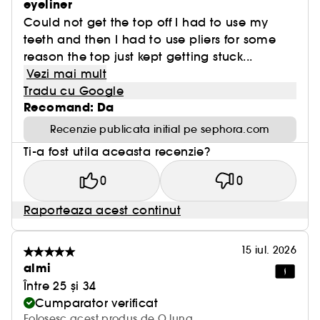
eyeliner
Could not get the top off I had to use my
teeth and then I had to use pliers for some
reason the top just kept getting stuck...
Vezi mai mult
Tradu cu Google
Recomand: Da
Recenzie publicata initial pe sephora.com
Ti-a fost utila aceasta recenzie?
0
0
Raporteaza acest continut
15 iul. 2026
almi
Între 25 și 34
Cumparator verificat
Folosesc acest produs de O luna