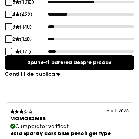
5
(1012)
4
(422)
3
(140)
2
(140)
1
(171)
Spune-ti parerea despre produs
Conditii de publicare
16 iul. 2026
MOMOS2MEX
Cumparator verificat
Bold sparkly dark blue pencil gel type