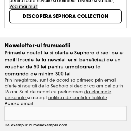
pentru toate nevoile si dorintele. Diverse si variate,
creative si rafinate, concepute cu respect pentru
Vezi mai mult
calitatea autentica, aceste produse au fost create
DESCOPERA SEPHORA COLLECTION
pentru a transforma frumusetea intr-o placere
accesibila tuturor, simpla, distractiva si intotdeauna
in tendinte!
Newsletter-ul frumusetii
Primeste noutatile si ofertele Sephora direct pe e-
mail! Inscrie-te la newsletter si beneficiezi de un
voucher de 50 lei pentru urmatoarea ta
comanda de minim 300 lei
Prin inregistrare, sunt de acord sa primesc prin email
oferte si noutati de la Sephora si declar ca am cel putin
16 ani. Sunt de acord cu prelucrarea
datelor mele
personale
si accept
politica de confidentialitate
.
Adresă email
De exemplu: nume@exemplu.com