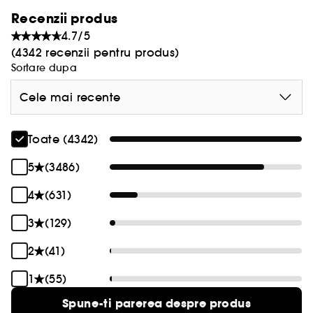
Recenzii produs
4.7/5
(4342 recenzii pentru produs)
Sortare dupa
Cele mai recente
Toate (4342)
5
(3486)
4
(631)
3
(129)
2
(41)
1
(55)
Spune-ti parerea despre produs