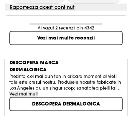
Raporteaza acest continut
Ai vazut 2 recenzii din 4342
Vezi mai multe recenzii
DESCOPERA MARCA
DERMALOGICA
Prezinta cel mai bun ten in oricare moment al vietii
tale este crezul nostru. Produsele noastre fabricate in
Los Angeles au un singur scop: sanatatea pielii tale,
fara ritualuri inutile, fara cure miraculoase, fara
Vezi mai mult
promisiuni false. Prin urmare, am creat produse care
DESCOPERA DERMALOGICA
beneficiaza de cele mai bune ingrediente din
natura si tehnologie. Acesta este motivul pentru care
Dermalogica este alegerea nr. 1 a institutelor de
infrumusetare din lume!