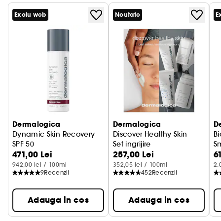
Exclu web
Noutate
E
Dermalogica
Dermalogica
D
Dynamic Skin Recovery
Discover Healthy Skin
B
SPF 50
Set ingrijire
S
471,00 Lei
257,00 Lei
6
Crema hidratanta cu protectie
Se
942,00 lei / 100ml
352,05 lei / 100ml
2.
9
Recenzii
452
Recenzii
Adauga in cos
Adauga in cos