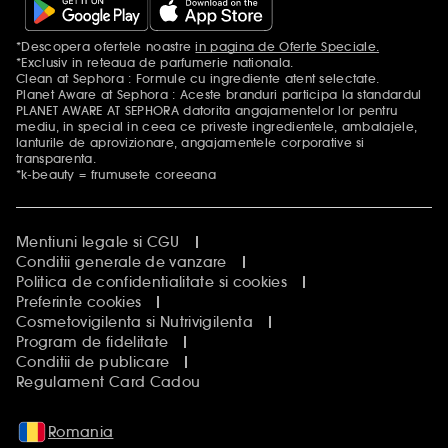
*Descopera ofertele noastre
in pagina de Oferte Speciale.
Mentiuni aditionale
*Exclusiv in reteaua de parfumerie nationala.
Clean at Sephora : Formule cu ingrediente atent selectate.
Planet Aware at Sephora : Aceste branduri participa la standardul
PLANET AWARE AT SEPHORA datorita angajamentelor lor pentru
mediu, in special in ceea ce priveste ingredientele, ambalajele,
lanturile de aprovizionare, angajamentele corporative si
transparenta.
*k-beauty = frumusete coreeana
Mentiuni legale si CGU
Conditii generale de vanzare
Politica de confidentialitate si cookies
Preferinte cookies
Cosmetovigilenta si Nutrivigilenta
Program de fidelitate
Conditii de publicare
Regulament Card Cadou
Romania