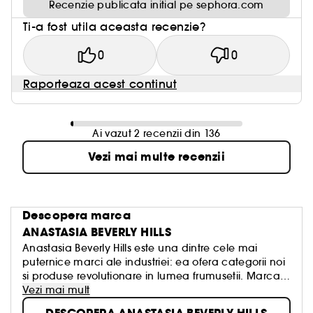
Recenzie publicata initial pe sephora.com
Ti-a fost utila aceasta recenzie?
0
0
Raporteaza acest continut
Ai vazut 2 recenzii din 136
Vezi mai multe recenzii
Descopera marca
ANASTASIA BEVERLY HILLS
Anastasia Beverly Hills este una dintre cele mai
puternice marci ale industriei: ea ofera categorii noi
si produse revolutionare in lumea frumusetii. Marca
este cunoscuta pentru formulele sale pentru
Vezi mai mult
definirea sprancenelor, conturarea ochilor si pentru