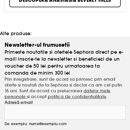
DESCOPERA ANASTASIA BEVERLY HILLS
paletele create pentru modelarea si evidentierea
trasaturilor fetei.
Alte produse:
Newsletter-ul frumusetii
Primeste noutatile si ofertele Sephora direct pe e-
mail! Inscrie-te la newsletter si beneficiezi de un
voucher de 50 lei pentru urmatoarea ta
comanda de minim 300 lei
Prin inregistrare, sunt de acord sa primesc prin email
oferte si noutati de la Sephora si declar ca am cel putin
16 ani. Sunt de acord cu prelucrarea
datelor mele
personale
si accept
politica de confidentialitate
.
Adresă email
De exemplu: nume@exemplu.com