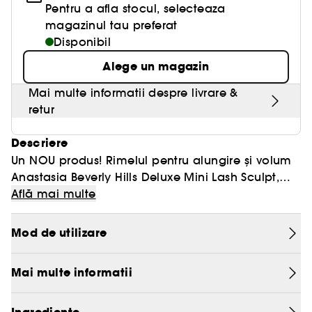
Pentru a afla stocul, selecteaza
magazinul tau preferat
Disponibil
Alege un magazin
Mai multe informatii despre livrare &
retur
Descriere
Un NOU produs! Rimelul pentru alungire și volum
Anastasia Beverly Hills Deluxe Mini Lash Sculpt,
pentru gene sexy, cu efect de extensie, care se
Află mai multe
curbează la fiecare aplicare! Această formulă
supremă sculptează și alungește genele, pentru
Mod de utilizare
un volum extrem! Alungește și sculptează genele
de la rădăcină până la vârf, fără a se exfolia, a
Mai multe informatii
lipi genele între ele sau a se întinde.