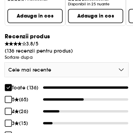
Disponibil in 25 nuante
Adauga in cos
Adauga in cos
Recenzii produs
3.8/5
(136 recenzii pentru produs)
Sortare dupa
Cele mai recente
Toate (136)
5
(65)
4
(26)
3
(15)