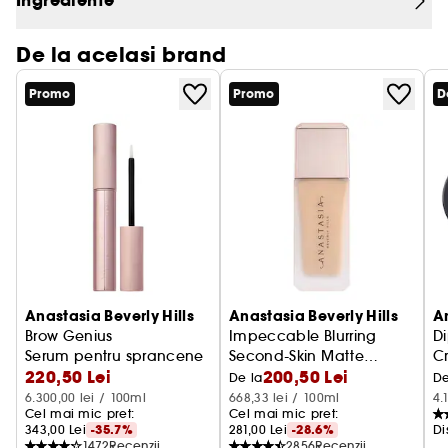
Ingrediente
De la acelasi brand
Promo
Promo
D
Anastasia Beverly Hills
Anastasia Beverly Hills
An
Brow Genius
Impeccable Blurring
D
Serum pentru sprancene
Second-Skin Matte
C
220,50 Lei
200,50 Lei
Foundation
Fond de ten
De la
De
6.300,00 lei / 100ml
668,33 lei / 100ml
4.
Cel mai mic pret: 
Cel mai mic pret: 
343,00 Lei
-35.7%
281,00 Lei
-28.6%
Di
1472
Recenzii
2856
Recenzii