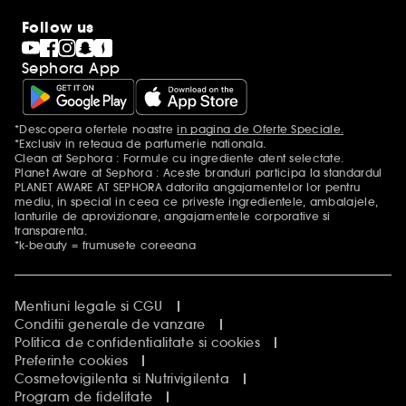
Follow us
Sephora App
*Descopera ofertele noastre
in pagina de Oferte Speciale.
Mentiuni aditionale
*Exclusiv in reteaua de parfumerie nationala.
Clean at Sephora : Formule cu ingrediente atent selectate.
Planet Aware at Sephora : Aceste branduri participa la standardul
PLANET AWARE AT SEPHORA datorita angajamentelor lor pentru
mediu, in special in ceea ce priveste ingredientele, ambalajele,
lanturile de aprovizionare, angajamentele corporative si
transparenta.
*k-beauty = frumusete coreeana
Mentiuni legale si CGU
Conditii generale de vanzare
Politica de confidentialitate si cookies
Preferinte cookies
Cosmetovigilenta si Nutrivigilenta
Program de fidelitate