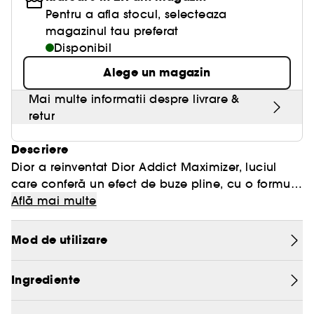
Pentru a afla stocul, selecteaza
magazinul tau preferat
Disponibil
Alege un magazin
Mai multe informatii despre livrare &
retur
Descriere
Dior a reinventat Dior Addict Maximizer, luciul
care conferă un efect de buze pline, cu o formulă
de îngrijire a buzelor ce conține 90%* ingrediente
Află mai multe
de origine naturală. Acest produs garantează o
strălucire ca de oglindă, un efect de volum
Mod de utilizare
maxim și hidratare instantanee care durează
24h.**
Ingrediente
Luciul maximizator de buze Dior Addict este