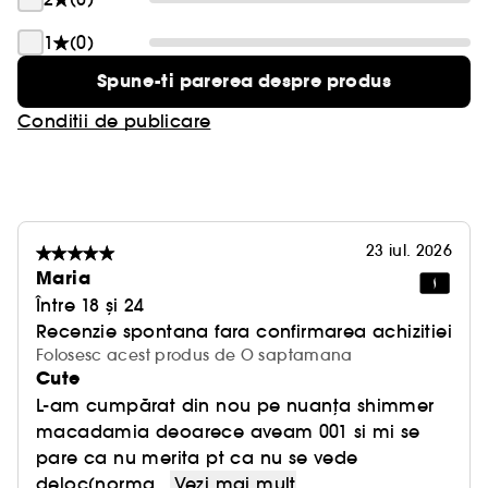
1
(0)
Spune-ti parerea despre produs
Conditii de publicare
23 iul. 2026
Maria
Între 18 și 24
Recenzie spontana fara confirmarea achizitiei
Folosesc acest produs de O saptamana
Cute
L-am cumpărat din nou pe nuanța shimmer
macadamia deoarece aveam 001 si mi se
pare ca nu merita pt ca nu se vede
deloc(norma...
Vezi mai mult