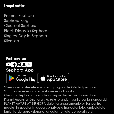
Inspiratie
Premiul Sephora
Sephora Blog
Clean at Sephora
Black Friday la Sephora
Singles' Day la Sephora
Sitemap
Follow us
Sephora App
*Descopera ofertele noastre
in pagina de Oferte Speciale.
Mentiuni aditionale
*Exclusiv in reteaua de parfumerie nationala.
Clean at Sephora : Formule cu ingrediente atent selectate.
Planet Aware at Sephora : Aceste branduri participa la standardul
PLANET AWARE AT SEPHORA datorita angajamentelor lor pentru
mediu, in special in ceea ce priveste ingredientele, ambalajele,
lanturile de aprovizionare, angajamentele corporative si