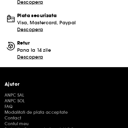
Descopera
Plata securizata
Visa, Mastercard, Paypal
Descopera
Retur
Pana la 14 zile
Descopera
Ajutor
ANPC SAL
ANPC SOL
FAQ
Modalitati de plata acceptate
Contact
Contul meu