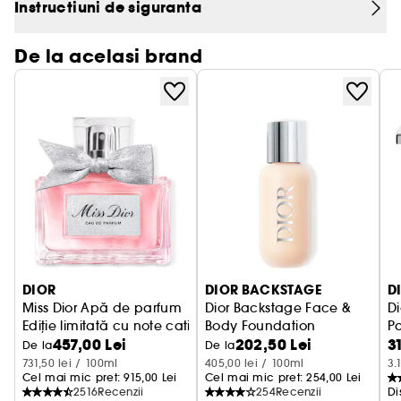
disponibil într-o gamă largă de nuanțe
Instructiuni de siguranta
strălucitoare, cu textură clară, intensă, sclipitoare
și holografică. Fiind multifuncțional, acesta poate
De la acelasi brand
fi aplicat individual ca luciu sau ca primer pentru
ruj, conferind un efect de buze pline și hidratate.
* Valoare calculată pe baza standardelor ISO
16128-1 și ISO 16128-2. Este inclus și procentajul
apei. Restul ingredientelor contribuie la
performanța, senzorialitatea și stabilitatea
formulei.
** Test instrumental pe 30 de subiecți.
DIOR
DIOR BACKSTAGE
D
Miss Dior Apă de parfum
Dior Backstage Face &
D
Ediție limitată cu note catifelate și senzuale
Body Foundation
Pa
457,00 Lei
202,50 Lei
3
Fond de ten pentru ten si corp
P
De la
De la
731,50 lei / 100ml
405,00 lei / 100ml
3.
Cel mai mic pret: 
915,00 Lei
Cel mai mic pret: 
254,00 Lei
2516
Recenzii
254
Recenzii
Di