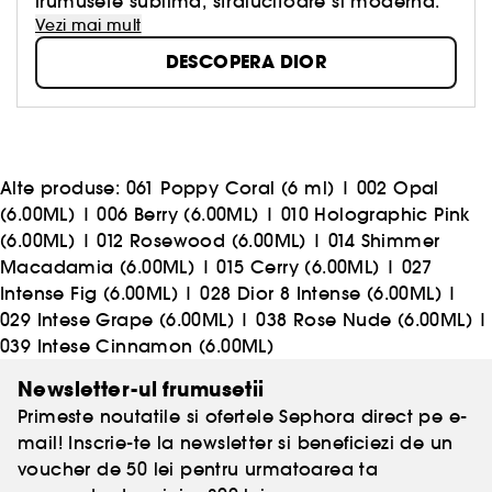
frumusete sublima, stralucitoare si moderna.
Vezi mai mult
DESCOPERA DIOR
Alte produse:
061 Poppy Coral (6 ml)
|
002 Opal
(6.00ML)
|
006 Berry (6.00ML)
|
010 Holographic Pink
(6.00ML)
|
012 Rosewood (6.00ML)
|
014 Shimmer
Macadamia (6.00ML)
|
015 Cerry (6.00ML)
|
027
Intense Fig (6.00ML)
|
028 Dior 8 Intense (6.00ML)
|
029 Intese Grape (6.00ML)
|
038 Rose Nude (6.00ML)
|
039 Intese Cinnamon (6.00ML)
Newsletter-ul frumusetii
Primeste noutatile si ofertele Sephora direct pe e-
mail! Inscrie-te la newsletter si beneficiezi de un
voucher de 50 lei pentru urmatoarea ta