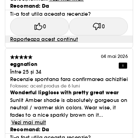
Recomand: Da
Ti-a fost utila aceasta recenzie?
0
0
Raporteaza acest continut
04 mai 2026
eggnation
Între 25 și 34
Recenzie spontana fara confirmarea achizitiei
Folosesc acest produs de 6 luni
Wonderful lipgloss with pretty great wear
Sunlit Amber shade is absolutely gorgeous on
neutral / warmer skin colors. Wear wise, it
fades to a nice sparkly brown on it...
Vezi mai mult
Recomand: Da
Ti-a fost utila aceasta recenzie?