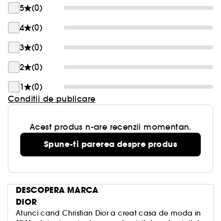
5
(0)
4
(0)
3
(0)
2
(0)
1
(0)
Conditii de publicare
Acest produs n-are recenzii momentan.
Spune-ti parerea despre produs
DESCOPERA MARCA
DIOR
Atunci cand Christian Dior a creat casa de moda in