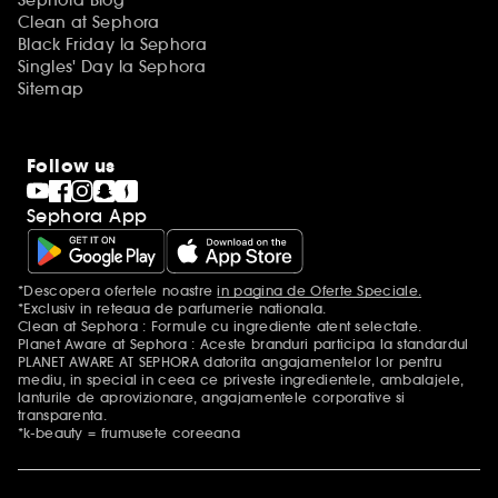
Sephora Blog
Clean at Sephora
Black Friday la Sephora
Singles' Day la Sephora
Sitemap
Follow us
Sephora App
*Descopera ofertele noastre
in pagina de Oferte Speciale.
Mentiuni aditionale
*Exclusiv in reteaua de parfumerie nationala.
Clean at Sephora : Formule cu ingrediente atent selectate.
Planet Aware at Sephora : Aceste branduri participa la standardul
PLANET AWARE AT SEPHORA datorita angajamentelor lor pentru
mediu, in special in ceea ce priveste ingredientele, ambalajele,
lanturile de aprovizionare, angajamentele corporative si
transparenta.
*k-beauty = frumusete coreeana