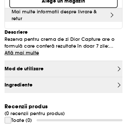
Alege un magazin
Mai multe informatii despre livrare &
retur
Descriere
Rezerva pentru crema de zi Dior Capture are o
formulă care conferă rezultate în doar 7 zile:
ridurile sunt vizibil estompate, pielea are un
Află mai multe
aspect mai ferm, iar fața arată mai tânără.
Mod de utilizare
După ce ai terminat crema de zi Dior Capture,
păstrează capacul borcanului și înlocuiește
Ingrediente
recipientul cu o rezervă.
Recenzii produs
(0 recenzii pentru produs)
Toate (0)