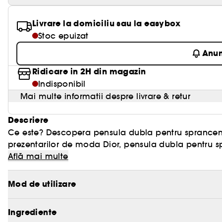
Livrare la domiciliu sau la easybox
Stoc epuizat
Anu
Ridicare in 2H din magazin
Indisponibil
Mai multe informatii despre livrare & retur
Descriere
Ce este? Descopera pensula dubla pentru sprancene No.25 de la Dior. Ce face? Inspirata din culisele
prezentarilor de moda Dior, pensula dubla pentru 
impecabila si simpla a machiajului. Este ideala pen
Află mai multe
sprancenelor dintr-o singura miscare. Pensula oblica plata umple si defineste cu precizie sprancenele,
in timp ce peria spiralata aranjeaza delicat sprancenele si genele. Pensula di
Mod de utilizare
de moi si de fine, permite o aplicare impecabila si cont
recomandate: Pudra pentru sprancene, ceara sau crema. Pentru o igiena perfecta, se curata pensula
Ingrediente
in mod regulat cu Dior Brush Cleanser.