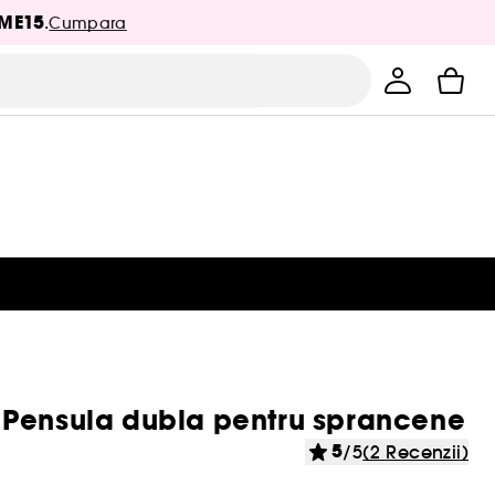
ME15
.
Cumpara
 Pensula dubla pentru sprancene
5
/5
(2 Recenzii)