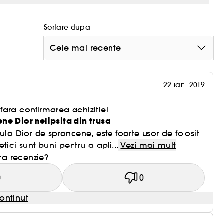
Sortare dupa
 cu
spiralata pentru a estompa orice surplus de produs.
Cele mai recente
poi se periaza in sus, pentru fixarea sprancenelor.
22 ian. 2019
ara confirmarea achizitiei
ne Dior nelipsita din trusa
ula Dior de sprancene, este foarte usor de folosit
ntetici sunt buni pentru a apli...
Vezi mai mult
sta recenzie?
0
0
ontinut