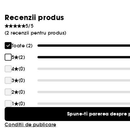
Recenzii produs
5/5
(2 recenzii pentru produs)
Toate (2)
5
(2)
4
(0)
3
(0)
2
(0)
1
(0)
Spune-ti parerea despre 
Conditii de publicare