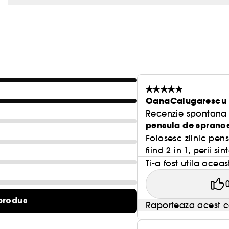
Cum se utilizeaza?
1. Se periaza sprancenele cu ajutorul periei spiralate. 2. Se umple si se defineste linia sprancenelor
ajutorul pensulei, apoi se utilizeaza din nou peria 
3. Se ia ceara fixanta cu ajutorul periei spiralate, a
OanaCalugarescu
Recenzie spontana f
pensula de sprance
Folosesc zilnic pens
fiind 2 in 1, perii si
Ti-a fost utila acea
produs
Raporteaza acest c