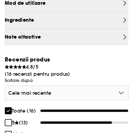
Dreamer - modul de a trai, care a devenit un
Mod de utilizare
parfum.
Ingrediente
Note olfactive
Recenzii produs
4.8/5
(16 recenzii pentru produs)
Sortare dupa
Cele mai recente
Toate (16)
5
(13)