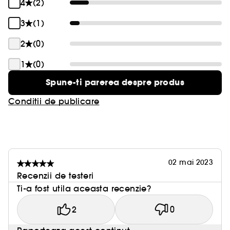
4
(2)
3
(1)
2
(0)
1
(0)
Spune-ti parerea despre produs
Conditii de publicare
02 mai 2023
Recenzii de testeri
Ti-a fost utila aceasta recenzie?
2
0