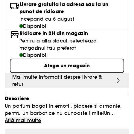
Livrare gratuita la adresa sau la un
punct de ridicare
Incepand cu 6 august
Disponibil
Ridicare in 2H din magazin
Pentru a afla stocul, selecteaza
magazinul tau preferat
Disponibil
Alege un magazin
Mai multe informatii despre livrare &
retur
Descriere
Un parfum bogat in emotii, placere si armonie,
pentru un barbat ce nu cunoaste limite!Un
parfum transparent, cald si proaspat, cu accente
Află mai multe
naturale, intangibile, senzuale si delicate.