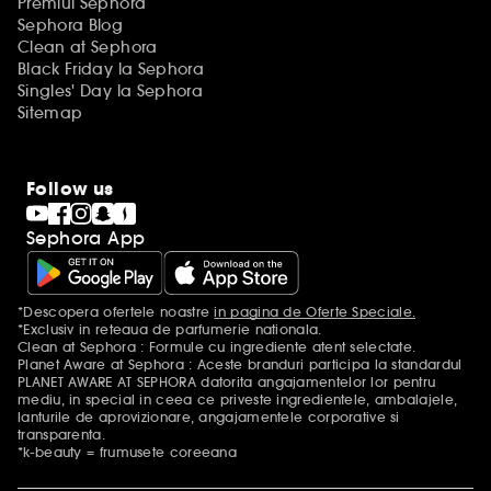
Premiul Sephora
Sephora Blog
Clean at Sephora
Black Friday la Sephora
Singles' Day la Sephora
Sitemap
Follow us
Sephora App
*Descopera ofertele noastre
in pagina de Oferte Speciale.
Mentiuni aditionale
*Exclusiv in reteaua de parfumerie nationala.
Clean at Sephora : Formule cu ingrediente atent selectate.
Planet Aware at Sephora : Aceste branduri participa la standardul
PLANET AWARE AT SEPHORA datorita angajamentelor lor pentru
mediu, in special in ceea ce priveste ingredientele, ambalajele,
lanturile de aprovizionare, angajamentele corporative si
transparenta.
*k-beauty = frumusete coreeana