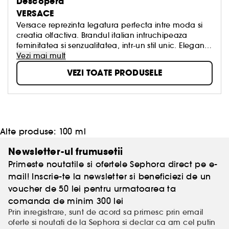
Descopera
VERSACE
Versace reprezinta legatura perfecta intre moda si
creatia olfactiva. Brandul italian intruchipeaza
feminitatea si senzualitatea, intr-un stil unic. Eleganta
si inovatia sunt cuvintele cheie ale Casei, fiind foarte
Vezi mai mult
apreciata in domeniul modei si al parfumeriei.
VEZI TOATE PRODUSELE
Creatiile Versace sunt sofisticate dar naturale,
elegante si sportive, exuberante si pline de farmec si
se adreseaza femeilor din timpurile noastre:
dinamice, increzatoare si rafinate.
Alte produse:
100 ml
Newsletter-ul frumusetii
Primeste noutatile si ofertele Sephora direct pe e-
mail! Inscrie-te la newsletter si beneficiezi de un
voucher de 50 lei pentru urmatoarea ta
comanda de minim 300 lei
Prin inregistrare, sunt de acord sa primesc prin email
oferte si noutati de la Sephora si declar ca am cel putin