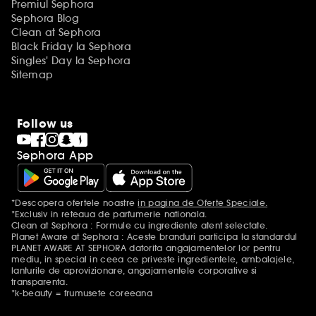
Premiul Sephora
Sephora Blog
Clean at Sephora
Black Friday la Sephora
Singles' Day la Sephora
Sitemap
Follow us
Sephora App
*Descopera ofertele noastre
in pagina de Oferte Speciale.
Mentiuni aditionale
*Exclusiv in reteaua de parfumerie nationala.
Clean at Sephora : Formule cu ingrediente atent selectate.
Planet Aware at Sephora : Aceste branduri participa la standardul
PLANET AWARE AT SEPHORA datorita angajamentelor lor pentru
mediu, in special in ceea ce priveste ingredientele, ambalajele,
lanturile de aprovizionare, angajamentele corporative si
transparenta.
*k-beauty = frumusete coreeana