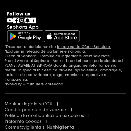
Follow us
Sephora App
*Descopera ofertele noastre
in pagina de Oferte Speciale.
Mentiuni aditionale
*Exclusiv in reteaua de parfumerie nationala.
Clean at Sephora : Formule cu ingrediente atent selectate.
Planet Aware at Sephora : Aceste branduri participa la standardul
PLANET AWARE AT SEPHORA datorita angajamentelor lor pentru
mediu, in special in ceea ce priveste ingredientele, ambalajele,
lanturile de aprovizionare, angajamentele corporative si
transparenta.
*k-beauty = frumusete coreeana
Mentiuni legale si CGU
Conditii generale de vanzare
Politica de confidentialitate si cookies
Preferinte cookies
Cosmetovigilenta si Nutrivigilenta