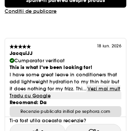
Spune-ti parerea despre produs
ridicata*
4 zile par catifelat**
Conditii de publicare
230°C protectie termica
*test instrumental
**test consumator dupa aplicarea spray-ului, 103
consumatori
18 iun. 2026
JacquiJJ
Formula vegana*
Cumparator verificat
*fara ingrediente de origine animala
This is what I’ve been looking for!
Fara parabeni, coloranti artificiali, uleiuri
I have some great leave in conditioners that
minerale
add lightweight hydration to my thin hair but
Trandafir salbatic francez provenit din surse
it does nothing for my frizz. Thi...
Vezi mai mult
responsabile
Tradu cu Google
Fabricat intr-o fabrica ce foloseste 100% energie
Recomand: Da
regenerabila
Recenzie publicata initial pe sephora.com
Realizat intr-o fabrica cu sistem Waterloop
Ti-a fost utila aceasta recenzie?
Sticla realizata din 100% plastic reciclat*