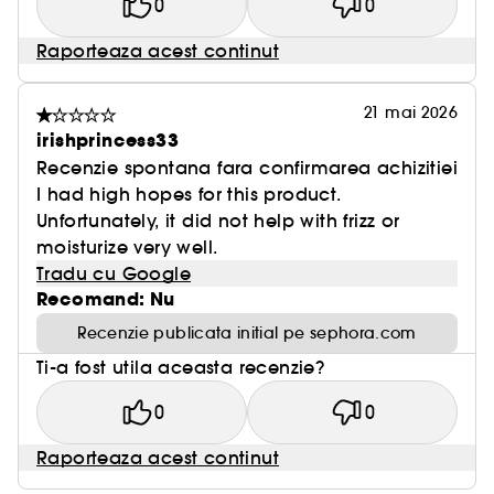
0
0
*Cu exceptia pompei, colorantilor & aditivilor.
Raporteaza acest continut
GLOSS ABSOLU
Ingrijire hidratanta stralucitoare pentru parul lung,
21 mai 2026
predispus la electrizare
irishprincess33
cu acid hialuronic & acid glicolic & ulei de
Recenzie spontana fara confirmarea achizitiei
trandafir salbatic
I had high hopes for this product.
Unfortunately, it did not help with frizz or
Sigileaza firele de par pentru 4 zile de anti-
moisturize very well.
electrizare*
Tradu cu Google
Par stralucitor, cu efect de oglinda, flexibil.*
Recomand: Nu
Recenzie publicata initial pe sephora.com
*Test consumator dupa aplicarea Bain + Fondant
+ Oil, 104 consumatori
Ti-a fost utila aceasta recenzie?
0
0
LIVE YOUR LIFE IN GLOSS
Raporteaza acest continut