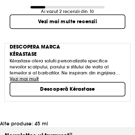
Ai vazut 2 recenzii din 10
Vezi mai multe recenzii
DESCOPERA MARCA
KÉRASTASE
Kérastase ofera solutii personalizate specifice
nevoilor scalpului, parului si stilului de viata al
femeilor si al barbatilor. Ne inspiram din ingrijirea
pielii, aducand conceptul de SKINIFICATION in
Vezi mai mult
ingrijirea parului. Formulele noastre contin cele mai
Descoperă Kérastase
eficiente ingrediente: acid hialuronic, niacinamide,
vitamina E, acid salicilic. Brandul continua sa fie
pionier in ingrijirea parului prin inovatii revolutionare
si experiente senzoriale.
Alte produse:
45 ml