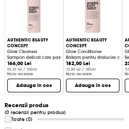
Avantaje:
- Pastreaza stralucirea si intensitatea culorii
- Hidrateaza si hraneste parul in profunzime de la
AUTHENTIC BEAUTY
AUTHENTIC BEAUTY
A
radacini pana la varfuri
CONCEPT
CONCEPT
C
Glow Cleanser
Glow Conditioner
G
- Elimina efectul electrizant si electricitatea
Sampon delicat care pastreaza culoarea parului
Balsam pentru stralucire care
Se
statica
166,00 Lei
182,00 Lei
2
55,33 lei / 100ml
72,80 lei / 100ml
11
Nicio recenzie
Nicio recenzie
Ni
- Fara siliconi pentru o ingrijire mai sanatoasa
Adauga in cos
Adauga in cos
- Par moale, stralucitor si usor de coafat.
Ofera-i parului tau masca de stralucire de la
Recenzii produs
Authentic Beauty Concept si descopera un par
(0 recenzii pentru produs)
radiant, disciplinat si irezistibil de catifelat.
Toate (0)