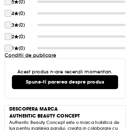
5
(0)
4
(0)
3
(0)
2
(0)
1
(0)
Conditii de publicare
Acest produs n-are recenzii momentan.
Spune-ti parerea despre produs
DESCOPERA MARCA
AUTHENTIC BEAUTY CONCEPT
Authentic Beauty Concept este o marca holistica de
lux pentru ingrijirea parului, creata in colaborare cu