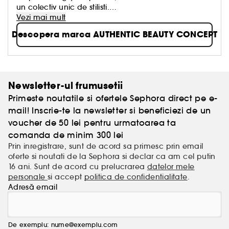
un colectiv unic de stilisti.
Vezi mai mult
Credem in ingrediente provenite din surse atent
Descopera marca AUTHENTIC BEAUTY CONCEPT
(1)
selectionate si formule vegane
, fara tensioactivi
(2)
sulfati
si fara siliconi. Credem ca frumusetea
autentica este naturala si simpla. Obiectivul consta
in punerea in valoare a frumusetii lor naturale, gata
sa fie descoperita.
Newsletter-ul frumusetii
Primeste noutatile si ofertele Sephora direct pe e-
Frumusetea autentica a parului tau incepe aici!
mail! Inscrie-te la newsletter si beneficiezi de un
(1)nu contine ingrediente de origine animala.
voucher de 50 lei pentru urmatoarea ta
(2)pot fi prezente in mod obisnuit in componenta
comanda de minim 300 lei
produselor de baie.
Prin inregistrare, sunt de acord sa primesc prin email
oferte si noutati de la Sephora si declar ca am cel putin
16 ani. Sunt de acord cu prelucrarea
datelor mele
personale
si accept
politica de confidentialitate
.
Adresă email
De exemplu: nume@exemplu.com