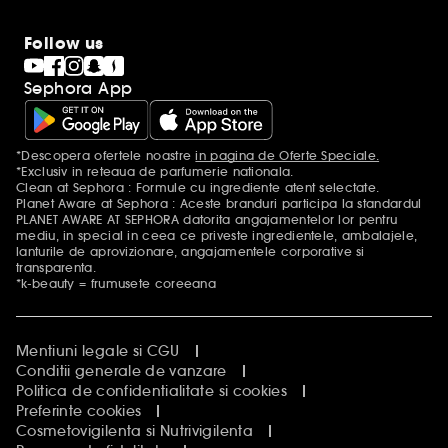
Follow us
Sephora App
*Descopera ofertele noastre
in pagina de Oferte Speciale.
Mentiuni aditionale
*Exclusiv in reteaua de parfumerie nationala.
Clean at Sephora : Formule cu ingrediente atent selectate.
Planet Aware at Sephora : Aceste branduri participa la standardul
PLANET AWARE AT SEPHORA datorita angajamentelor lor pentru
mediu, in special in ceea ce priveste ingredientele, ambalajele,
lanturile de aprovizionare, angajamentele corporative si
transparenta.
*k-beauty = frumusete coreeana
Mentiuni legale si CGU
Conditii generale de vanzare
Politica de confidentialitate si cookies
Preferinte cookies
Cosmetovigilenta si Nutrivigilenta