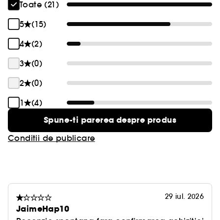
Toate (21)
- Extractul de levantica Papillon hidrateaza si
5
(15)
confera volum pielii
4
(2)
- Asigura un machiaj de durata, de pana la 12
3
(0)
ore
2
(0)
- Rezista la umiditate si la transpiratie
1
(4)
- Fara efect de flashback
Spune-ti parerea despre produs
Conditii de publicare
29 iul. 2026
JaimeHap10