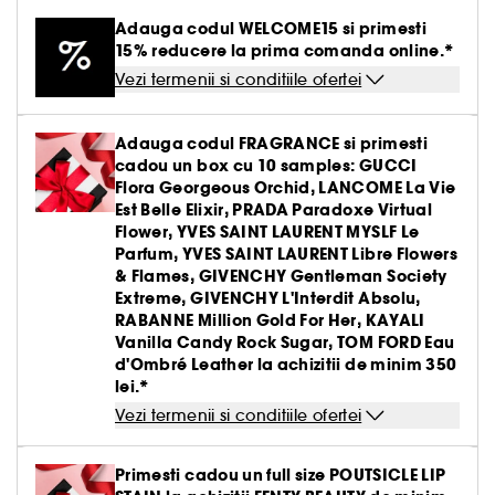
Creme BB & CC
Parfumuri solide
Paleta pentru ten
Par uscat & deteriorat
Gel & aftershave barbierit
Ingrijirea buzelor
Definire par cret & ondulat
Creion & pudra sprancene
Tratamente antirid
Medicube
Adauga codul WELCOME15 si primesti
Demachiante
Creion de ochi & khol
Parfum oriental-arabesc
Vezi tot
Vezi tot
Pensule buretei
Barbierit
Clean at Sephora Body Care
Seturi ingrijire par
Tratament leave-in
Creion de buze
15% reducere la prima comanda online.*
Fard de obraz
Par vopsit sau suvite
Ingrijire gene & sprancene
Netezire
Gel & mascara sprancene
Hidratare
Yepoda
Produse antirid
Baza pentru pleoape
Parfum aromatic
Vezi termenii si conditiile ofertei
Lac de unghii
Seturi ingrijire barbati
Seturi
Baza pentru buze & volum
Vezi tot
Accesorii machiaj
Iluminator
Seturi ingrijire
Seturi Baie & corp
Par fin fara volum
Tratamente antimatreata
Set sprancene
Crema matifianta
Lift & Firm
Gene false
Tratamente unghii
Tratamente antirid
Ritualul de ingrijire a parului
Adauga codul FRAGRANCE si primesti
Kit pensule machiaj
Conturing
Par blond & decolorat
Vezi tot
Par vopsit
Seturi machiaj
Clean at Sephora Ingrijire
cadou un box cu 10 samples: GUCCI
Tratament impotriva imperfectiunilor
Colorful skincare
Dizolvant
Hidratare & anti-oboseala
Flora Georgeous Orchid, LANCOME La Vie
Pensule ten
Crema nuantata
Par normal
Ondulator gene
Est Belle Elixir, PRADA Paradoxe Virtual
Tratament roseata ten
Clean at Sephora Machiaj
Tratamente anticearcan
Flower, YVES SAINT LAURENT MYSLF Le
Buretei machiaj
Palete pentru ten
Par gras
Parfum, YVES SAINT LAURENT Libre Flowers
Ascutitoare creioane
Piele sensibila
& Flames, GIVENCHY Gentleman Society
Gomaj & exfoliere
Pensule pleoape
Extreme, GIVENCHY L'Interdit Absolu,
Par tern lispit de stralucire
Pile de unghii
Lifting & fermitate
RABANNE Million Gold For Her, KAYALI
Pensule sprancene
Vanilla Candy Rock Sugar, TOM FORD Eau
Depigmentare
d'Ombré Leather la achizitii de minim 350
lei.*
Cosmetice ten cu pori dilatati
Vezi termenii si conditiile ofertei
Tratamente stralucire & anti-oboseala
Primesti cadou un full size POUTSICLE LIP