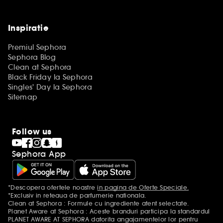
Inspiratie
Premiul Sephora
Sephora Blog
Clean at Sephora
Black Friday la Sephora
Singles' Day la Sephora
Sitemap
Follow us
Sephora App
*Descopera ofertele noastre
in pagina de Oferte Speciale.
Mentiuni aditionale
*Exclusiv in reteaua de parfumerie nationala.
Clean at Sephora : Formule cu ingrediente atent selectate.
Planet Aware at Sephora : Aceste branduri participa la standardul
PLANET AWARE AT SEPHORA datorita angajamentelor lor pentru