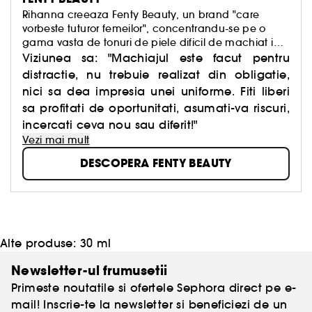
Rihanna creeaza Fenty Beauty, un brand "care
vorbeste tuturor femeilor", concentrandu-se pe o
gama vasta de tonuri de piele dificil de machiat in
mod traditional, pentru care marca identifica
Viziunea sa: "Machiajul este facut pentru
nuante universale.
distractie, nu trebuie realizat din obligatie,
nici sa dea impresia unei uniforme. Fiti liberi
sa profitati de oportunitati, asumati-va riscuri,
incercati ceva nou sau diferit!"
Vezi mai mult
DESCOPERA FENTY BEAUTY
Alte produse:
30 ml
Newsletter-ul frumusetii
Primeste noutatile si ofertele Sephora direct pe e-
mail! Inscrie-te la newsletter si beneficiezi de un