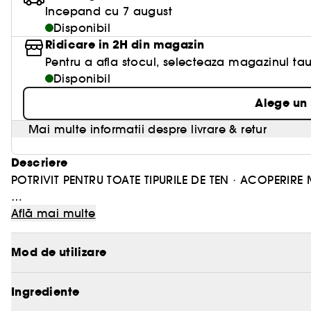
Incepand cu 7 august
Disponibil
Ridicare in 2H din magazin
Pentru a afla stocul, selecteaza magazinul tau
Disponibil
Alege un
Mai multe informatii despre livrare & retur
Descriere
POTRIVIT PENTRU TOATE TIPURILE DE TEN · ACOPERIRE
HD Skin-Balancing & Perfecting Foundation* ofera 24 
Află mai multe
ten uniform intreaga zi.
Mod de utilizare
Disponibil in 40 de nuante si 4 subtonuri diferite est
Ingrediente
Iata de ce il vei adora: