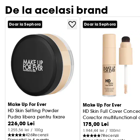
De la acelasi brand
Doar la Sephora
Doar la Sephora
Make Up For Ever
Make Up For Ever
HD Skin Setting Powder
HD Skin Full Cover Concea
Pudra libera pentru fixare
Corector multifunctional 
226,00 Lei
175,00 Lei
acoperire mare
1.255,56 lei / 100g
1.944,44 lei / 100ml
426
Recenzii
7
Recenzii
Disponibil in 4 nuante