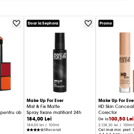
ate tipurile de ten.
si extractului de floare de cires de origine naturala
ide pentru a hidrata intens si pentru a netezi
Doar la Sephora
Promo
ne de origine naturala
ionare
Make Up For Ever
Make Up For Eve
Mist & Fix Matte
HD Skin Conceal
 pentru obraji, buze si ochi
Spray fixare matifiant 24h
Corector
184,00 Lei
100,50 Lei
De la
184,00 lei / 100ml
2.138,30 lei / 100ml
5
Recenzii
Cel mai mic pret: 