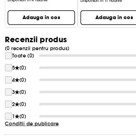
Disponibil in 11 nuante
Adauga in cos
Adauga in cos
Recenzii produs
(0 recenzii pentru produs)
Toate (0)
5
(0)
4
(0)
3
(0)
2
(0)
1
(0)
Conditii de publicare