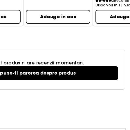
2
Recenzii
Disponibil in 13 nu
cos
Adauga in cos
Adauga 
t produs n-are recenzii momentan.
pune-ti parerea despre produs