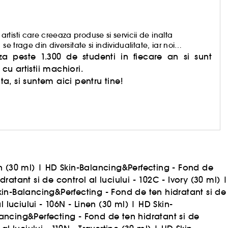
tisti care creeaza produse si servicii de inalta
e trage din diversitate si individualitate, iar noi
entueze unicitatea.
peste 1.300 de studenti in fiecare an si sunt
cu artistii machiori.
, si suntem aici pentru tine!
n (30 ml)
|
HD Skin-Balancing&Perfecting - Fond de
atant si de control al luciului - 102C - Ivory (30 ml)
|
in-Balancing&Perfecting - Fond de ten hidratant si de
 luciului - 106N - Linen (30 ml)
|
HD Skin-
ancing&Perfecting - Fond de ten hidratant si de