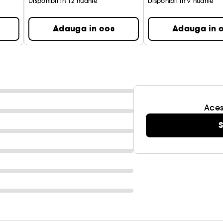
Disponibil in 12 nuante
Disponibil in 9 nuante
Adauga in cos
Adauga in 
Aces
S