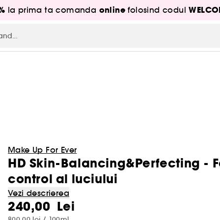
5%
online
WELCO
la prima ta comanda
folosind codul
Make Up For Ever
HD Skin-Balancing&Perfecting - F
control al luciului
Vezi descrierea
240,00 Lei
800,00 lei / 100ml