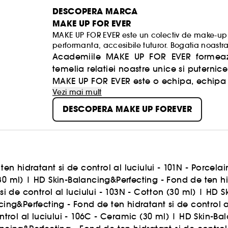
DESCOPERA MARCA
MAKE UP FOR EVER
MAKE UP FOR EVER este un colectiv de make-up ar
performanta, accesibile tuturor. Bogatia noastra s
incurajam oamenii sa isi dezvaluie si sa isi acc
Academiile MAKE UP FOR EVER formeaza 
temelia relatiei noastre unice si puternice 
MAKE UP FOR EVER este o echipa, echipa ta
Vezi mai mult
DESCOPERA MAKE UP FOREVER
n hidratant si de control al luciului - 101N - Porcelai
30 ml)
|
HD Skin-Balancing&Perfecting - Fond de ten hidr
i de control al luciului - 103N - Cotton (30 ml)
|
HD Sk
ing&Perfecting - Fond de ten hidratant si de control al
trol al luciului - 106C - Ceramic (30 ml)
|
HD Skin-Bal