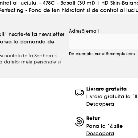
rol al luciului - 478C - Basalt (30 ml)
|
HD Skin-Balanc
rfecting - Fond de ten hidratant si de control al luciu
Adresă email
l! Inscrie-te la newsletter
atoarea ta comanda de
De exemplu: nume@exemplu.com
si noutati de la Sephora si
ea
datelor mele personale
si
Livrare gratuita
Livrare gratuita la 18
Descopera
Retur
Pana la 14 zile
Descopera