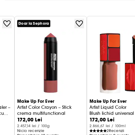
• Hidratare 24H** si control asupra luciului pentru to
• Acoperire medie construibila si finisaj mat natural
• Pori redusi si piele calmata datorita niacinamidei 
• Formula este imbogatita cu acid hialuronic si pept
Doar la Sephora
textura pielii
• Confort optim datorita uleiului din seminte de afi
AU FOST TESTATE PESTE 430 DE FORMULE.
* Fond de ten HD Skin cu efect de reglare si perfect
** Test clinic efectuat pe 33 de subiecti.
Make Up For Ever
Make Up For Ever
ler –
Artist Color Crayon – Stick
Artist Liquid Color
cu
crema multifunctional
Blush lichid universal
172,00 Lei
172,00 Lei
2.457,14 lei / 100g
2.866,67 lei / 100ml
Nicio recenzie
2
Recenzii