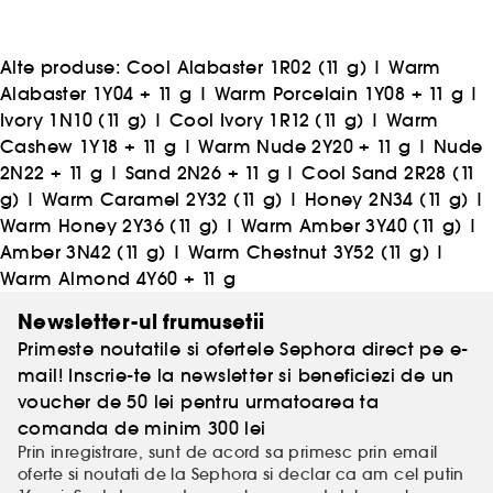
Alte produse:
Cool Alabaster 1R02 (11 g)
|
Warm
Alabaster 1Y04 + 11 g
|
Warm Porcelain 1Y08 + 11 g
|
Ivory 1N10 (11 g)
|
Cool Ivory 1R12 (11 g)
|
Warm
Cashew 1Y18 + 11 g
|
Warm Nude 2Y20 + 11 g
|
Nude
2N22 + 11 g
|
Sand 2N26 + 11 g
|
Cool Sand 2R28 (11
g)
|
Warm Caramel 2Y32 (11 g)
|
Honey 2N34 (11 g)
|
Warm Honey 2Y36 (11 g)
|
Warm Amber 3Y40 (11 g)
|
Amber 3N42 (11 g)
|
Warm Chestnut 3Y52 (11 g)
|
Warm Almond 4Y60 + 11 g
Newsletter-ul frumusetii
Primeste noutatile si ofertele Sephora direct pe e-
mail! Inscrie-te la newsletter si beneficiezi de un
voucher de 50 lei pentru urmatoarea ta
comanda de minim 300 lei
Prin inregistrare, sunt de acord sa primesc prin email
oferte si noutati de la Sephora si declar ca am cel putin