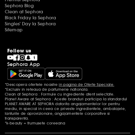
Sephora Blog
Clean at Sephora
Black Friday la Sephora
Singles' Day la Sephora
Sitemap
Follow us
Sephora App
*Descopera ofertele noastre
in pagina de Oferte Speciale.
Mentiuni aditionale
*Exclusiv in reteaua de parfumerie nationala.
Clean at Sephora : Formule cu ingrediente atent selectate.
Planet Aware at Sephora : Aceste branduri participa la standardul
PLANET AWARE AT SEPHORA datorita angajamentelor lor pentru
mediu, in special in ceea ce priveste ingredientele, ambalajele,
lanturile de aprovizionare, angajamentele corporative si
transparenta.
*k-beauty = frumusete coreeana