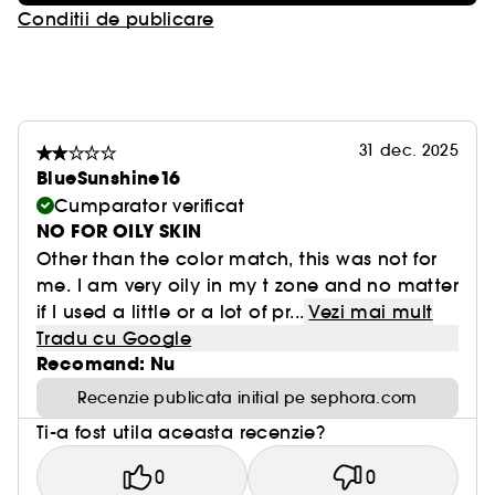
De asemenea, purifica porii si uniformizeaza
Conditii de publicare
textura pielii: o poti folosi pentru o acoperire
partiala sau totala.
HD Skin Powder Foundation ti se potriveste daca
ai tenul normal, mixt sau gras.
31 dec. 2025
Formula catifelata a fondului nostru de ten
BlueSunshine16
compact se potriveste perfect cu alte produse de
Cumparator verificat
ingrijire a pielii. Poate fi aplicat imediat dupa
NO FOR OILY SKIN
crema hidratanta sau baza.
Other than the color match, this was not for
Intrucat fiecare ten si nuanta este unica, make-up
me. I am very oily in my t zone and no matter
artistii nostri au creat o gama larga de nuante
if I used a little or a lot of pr...
Vezi mai mult
pentru a permite fiecaruia dintre voi sa o
Tradu cu Google
gaseasca pe cea care i se potriveste.
Recomand: Nu
Noul nostru fond de ten compact este disponibil
Recenzie publicata initial pe sephora.com
in 20 de nuante, pentru a imbunatati fiecare ton
Ti-a fost utila aceasta recenzie?
al pielii cu 4 categorii clare (deschis, mediu,
bronzat, inchis) si 3 nuante secundare (rosu,
0
0
neutru si galben).