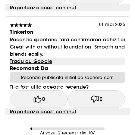
Raporteaza acest continut
FIDEL PENTRU TOTDEAUNA
01 mai 2025
Ambalajul sau este conceput ecologic, cu un
Tinkerton
capac bio-sursă, un recipient din sticla reciclata
Recenzie spontana fara confirmarea achizitiei
si reciclabila
Great with or without foundation. Smooth and
blends easily..
Ambalajul exterior este conform cu FSC***.
Tradu cu Google
Recomand: Da
Recenzie publicata initial pe sephora.com
O FORMULA IMBUNATATITA
Ti-a fost utila aceasta recenzie?
0
0
Formula fondului nostru de ten pudra nu contine
ingrediente de origina animala
Raporteaza acest continut
Ai vazut 2 recenzii din 107