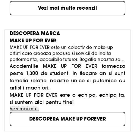
CUM ITI POTI GASI NUANTA SECUNDARA?
Vezi mai multe recenzii
Este simplu: analizeaza-ti venele. Ce culoare au?
Daca venele tale sunt albastre, ai subtonuri reci,
DESCOPERA MARCA
nuanta ta incepe cu R.
MAKE UP FOR EVER
MAKE UP FOR EVER este un colectiv de make-up
Daca venele tale sunt verzi, ai subtonuri calde,
artisti care creeaza produse si servicii de inalta
nuanta ta incepe cu Y.
performanta, accesibile tuturor. Bogatia noastra se
trage din diversitate si individualitate, iar noi
Academiile MAKE UP FOR EVER formeaza
incurajam oamenii sa isi dezvaluie si sa isi
peste 1.300 de studenti in fiecare an si sunt
Daca venele au o culoare cuprinsa intre acestea,
accentueze unicitatea.
temelia relatiei noastre unice si puternice cu
ai subtonuri neutre, nuanta ta incepe cu N.
artistii machiori.
MAKE UP FOR EVER este o echipa, echipa ta,
si suntem aici pentru tine!
Vezi mai mult
*TEST INSTRUMENTAL PE 30 DE SUBIECTI
DESCOPERA MAKE UP FOREVER
Vegan :
Produse realizate cu ingrediente naturale.