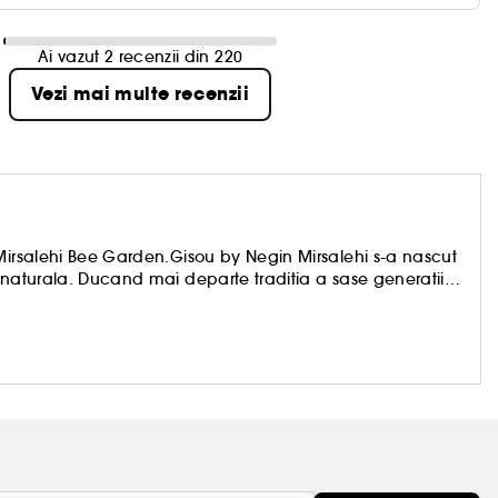
Ai vazut 2 recenzii din 220
Vezi mai multe recenzii
 Mirsalehi Bee Garden.Gisou by Negin Mirsalehi s-a nascut
 naturala. Ducand mai departe traditia a sase generatii
ingrijire a parului, inclusiv sampoane, masti de par si
e, cultivate si recoltate intr-un mod ecologic si
odusele Gisou de ingrijire a parului, pe baza de miere,
lpul.