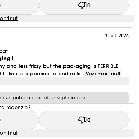
0
0
ontinut
31 iul. 2026
cat
ing!!
iny and less frizzy but the packaging is TERRIBLE.
t like it’s supposed to and rolls...
Vezi mai mult
enzie publicata initial pe sephora.com
sta recenzie?
0
0
ontinut