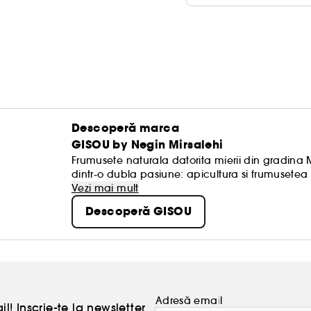
Descoperă marca
GISOU by Negin Mirsalehi
Frumusete naturala datorita mierii din gradina
dintr-o dubla pasiune: apicultura si frumusetea
de apicultori, brandul creeaza produse unice de 
Vezi mai mult
uleiuri de par, formulate din ingrediente pretioas
Descoperă GISOU
responsabil in gradina Mirsalehi Bee Garden. Pr
hranesc, hidrateaza si consolideaza parul si sca
Adresă email
l! Inscrie-te la newsletter