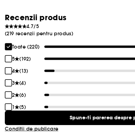
Recenzii produs
4.7/5
(219 recenzii pentru produs)
Toate (220)
5
(192)
4
(13)
3
(4)
2
(6)
1
(5)
Spune-ti parerea despre 
Conditii de publicare