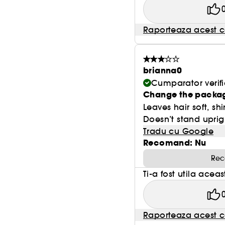
Raporteaza acest c
brianna0
Cumparator verifi
Change the packag
Leaves hair soft, sh
Doesn’t stand uprigh
Tradu cu Google
Recomand: Nu
Rec
Ti-a fost utila acea
Raporteaza acest c