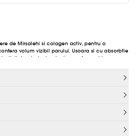
miere de Mirsalehi si colagen activ, pentru o
onfera volum vizibil parului. Usoara si cu absorbtie
sticitate, stralucire si miscare, fara a-l ingreuna.
lasare. Potrivit pentru parul subtire pana la mediu,
]