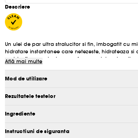
Descriere
Un ulei de par ultra stralucitor si fin, imbogatit cu 
hidratare instantanee care netezeste, hidrateaza si c
rapida, fiecare picatura confera parului mai multa ela
Află mai multe
Designul flaconului este ideal pentru utilizare in dep
dar si pentru toate tipurile de par.
Mod de utilizare
Beneficii principale:
- Hidrateaza
- Reda volum si elasticitate
Rezultatele testelor
- Adauga o stralucire glossy
Mai multe informatii despre Clean at Sephora
[AICI
- Reduce firele rebele
Ingrediente
- Protectie termica pana la 230 °C
- Ideal pentru parul fin pana la mediu
Instructiuni de siguranta